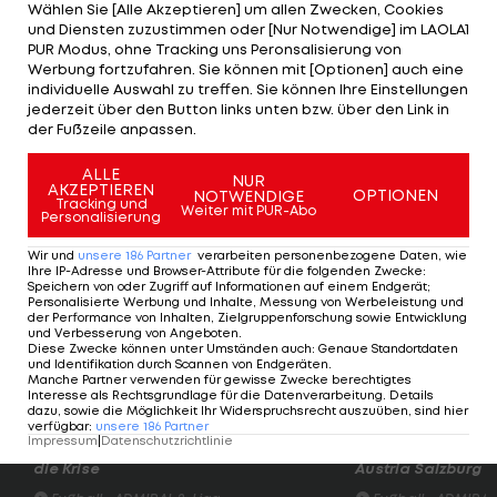
obwohl Kawhi Leonard mit 33 Punkten einen guten
Wählen Sie [Alle Akzeptieren] um allen Zwecken, Cookies
und Diensten zuzustimmen oder [Nur Notwendige] im LAOLA1
Abend erwischt. Bis auf 20 Zähler von Pascal
PUR Modus, ohne Tracking uns Peronsalisierung von
Siakam gibt es von den Kollegen jedoch wenig
Werbung fortzufahren. Sie können mit [Optionen] auch eine
individuelle Auswahl zu treffen. Sie können Ihre Einstellungen
Unterstützung in der Offensive.
jederzeit über den Button links unten bzw. über den Link in
der Fußzeile anpassen.
Ärger beim Raptors-Coach
ALLE
NUR
AKZEPTIEREN
OPTIONEN
NOTWENDIGE
Tracking und
Weiter mit PUR-Abo
"Wir wurden auf jedem Gebiet, auf dem man
Personalisierung
ausgespielt werden kann, ausgespielt. Es ist eine
Wir und
unsere
186
Partner
verarbeiten personenbezogene Daten, wie
Ihre IP-Adresse und Browser-Attribute für die folgenden Zwecke
:
Weile her, dass man unser Team so spielen hat
Speichern von oder Zugriff auf Informationen auf einem Endgerät;
sehen", ärgert sich Raptors-Coach Nick Nurse.
Personalisierte Werbung und Inhalte, Messung von Werbeleistung und
der Performance von Inhalten, Zielgruppenforschung sowie Entwicklung
und Verbesserung von Angeboten
.
Diese Zwecke können unter Umständen auch
:
Genaue Standortdaten
Spiel 4 steigt am Sonntag abermals in
und Identifikation durch Scannen von Endgeräten
.
Philadelphia.
Manche Partner verwenden für gewisse Zwecke berechtigtes
Interesse als Rechtsgrundlage für die Datenverarbeitung. Details
dazu, sowie die Möglichkeit Ihr Widerspruchsrecht auszuüben, sind hier
verfügbar
:
unsere
186
Partner
Impressum
|
Datenschutzrichtlinie
Highlights: Amstetten schießt Admira in
Highlights: Nach 
die Krise
Austria Salzburg s