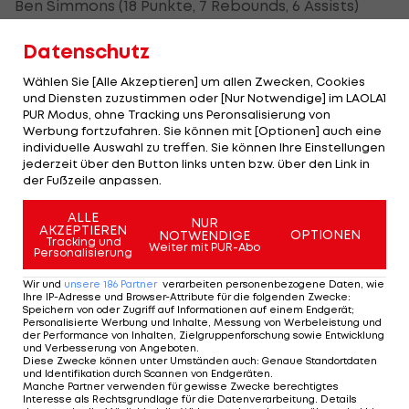
Ben Simmons (18 Punkte, 7 Rebounds, 6 Assists)
leistet sich 7 Turnover und wirkt gegen die starke
Datenschutz
Celtics-Defense gehemmt. "Defensiv, offensiv -
diese Leistung hat nicht dem entsprochen, was
Wählen Sie [Alle Akzeptieren] um allen Zwecken, Cookies
und Diensten zuzustimmen oder [Nur Notwendige] im LAOLA1
wir als Team darstellen. Das war ein sehr
PUR Modus, ohne Tracking uns Peronsalisierung von
schwaches Spiel von uns", zeigt sich 76ers-Coach
Werbung fortzufahren. Sie können mit [Optionen] auch eine
individuelle Auswahl zu treffen. Sie können Ihre Einstellungen
Brett Brown nach der Auftakt-Partie in Boston
jederzeit über den Button links unten bzw. über den Link in
enttäuscht.
der Fußzeile anpassen.
Ganz anders klingt das bei Celtics-Topscorer
ALLE
NUR
AKZEPTIEREN
OPTIONEN
NOTWENDIGE
Terry Rozier: "Selbstbewusstsein ist das
Tracking und
Weiter mit PUR-Abo
Personalisierung
Allerwichtigste. Ich merke, dass meine Mitspieler
Wir und
unsere
186
Partner
verarbeiten personenbezogene Daten, wie
an mich glauben, meine Trainer an mich glauben -
Ihre IP-Adresse und Browser-Attribute für die folgenden Zwecke
:
Speichern von oder Zugriff auf Informationen auf einem Endgerät;
und ich will einfach nur einen Weg finden, dass es
Personalisierte Werbung und Inhalte, Messung von Werbeleistung und
der Performance von Inhalten, Zielgruppenforschung sowie Entwicklung
genauso weitergeht."
und Verbesserung von Angeboten
.
Diese Zwecke können unter Umständen auch
:
Genaue Standortdaten
und Identifikation durch Scannen von Endgeräten
.
Der
NBA
-Rekordmeister aus Boston feiert im
Manche Partner verwenden für gewisse Zwecke berechtigtes
Interesse als Rechtsgrundlage für die Datenverarbeitung. Details
fünften Playoff-Heimspiel den fünften Sieg. Spiel 2