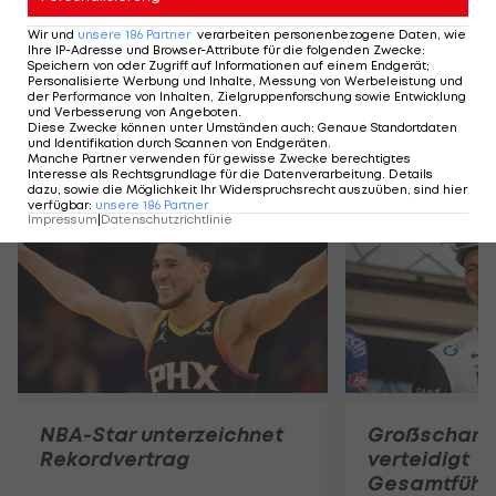
Der legendäre Durchmarsch des FC
Am Stammtisch bei
Wacker Tirol I #Zwarakonferenz History
Christopher Knett
Wir und
unsere
186
Partner
verarbeiten personenbezogene Daten, wie
Ihre IP-Adresse und Browser-Attribute für die folgenden Zwecke
:
Zwarakonferenz
Stammtisch
Speichern von oder Zugriff auf Informationen auf einem Endgerät;
Personalisierte Werbung und Inhalte, Messung von Werbeleistung und
der Performance von Inhalten, Zielgruppenforschung sowie Entwicklung
und Verbesserung von Angeboten
.
Diese Zwecke können unter Umständen auch
:
Genaue Standortdaten
und Identifikation durch Scannen von Endgeräten
.
Manche Partner verwenden für gewisse Zwecke berechtigtes
Mehr zum Thema
Interesse als Rechtsgrundlage für die Datenverarbeitung. Details
dazu, sowie die Möglichkeit Ihr Widerspruchsrecht auszuüben, sind hier
verfügbar
:
unsere
186
Partner
Impressum
|
Datenschutzrichtlinie
NBA-Star unterzeichnet
Großschart
Rekordvertrag
verteidigt
Gesamtführu