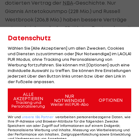
dotierten Vertrag der
NBA
-Geschichte. Nur
Giannis Antetokounmpo (228 Mio.) und Russell
Westbrook (206,8 Mio.) haben bessere Verträge
unterschrieben als der 28-jährige Center, der seit
2013 in Salt Lake City spielt.
Datenschutz
Wählen Sie [Alle Akzeptieren] um allen Zwecken, Cookies
2018 und 2019 war Gobert zum besten
und Diensten zuzustimmen oder [Nur Notwendige] im LAOLA1
Defensivspieler der
NBA
gewählt worden.
PUR Modus, ohne Tracking uns Peronsalisierung von
Werbung fortzufahren. Sie können mit [Optionen] auch eine
individuelle Auswahl zu treffen. Sie können Ihre Einstellungen
jederzeit über den Button links unten bzw. über den Link in
HIGHLIGHTS: LASK - SK Sturm Graz
FC Blau-Weiß Linz 
der Fußzeile anpassen.
Fußball - Frauen-Bundesliga
Fußball - ADMIRAL 
ALLE
NUR
AKZEPTIEREN
OPTIONEN
NOTWENDIGE
Tracking und
Weiter mit PUR-Abo
Personalisierung
Wir und
unsere
186
Partner
verarbeiten personenbezogene Daten, wie
Ihre IP-Adresse und Browser-Attribute für die folgenden Zwecke
:
Mehr zum Thema
Speichern von oder Zugriff auf Informationen auf einem Endgerät;
Personalisierte Werbung und Inhalte, Messung von Werbeleistung und
der Performance von Inhalten, Zielgruppenforschung sowie Entwicklung
und Verbesserung von Angeboten
.