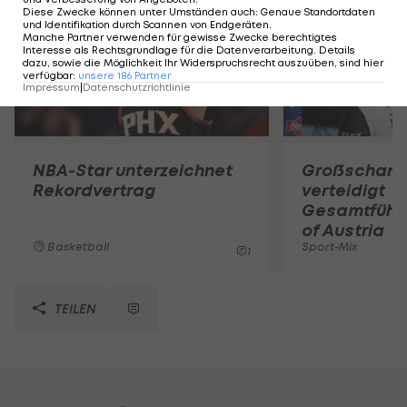
Diese Zwecke können unter Umständen auch
:
Genaue Standortdaten
und Identifikation durch Scannen von Endgeräten
.
Manche Partner verwenden für gewisse Zwecke berechtigtes
Interesse als Rechtsgrundlage für die Datenverarbeitung. Details
dazu, sowie die Möglichkeit Ihr Widerspruchsrecht auszuüben, sind hier
verfügbar
:
unsere
186
Partner
Impressum
|
Datenschutzrichtlinie
NBA-Star unterzeichnet
Großschart
Rekordvertrag
verteidigt
Gesamtführu
of Austria
Basketball
Sport-Mix
1
TEILEN