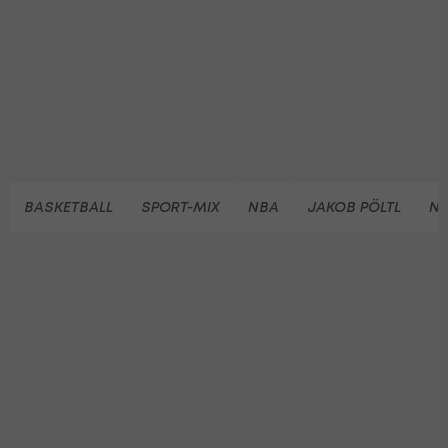
BASKETBALL
SPORT-MIX
NBA
JAKOB PÖLTL
NA