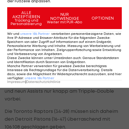
der Fußzeile anpassen.
Trae Young führt die Atlanta Hawks (30:32) mit 39
ALLE
NUR
Punkten zu einem 130:124-Erfolg über die Chicago
AKZEPTIEREN
OPTIONEN
NOTWENDIGE
Tracking und
Weiter mit PUR-Abo
Bulls (39-24). 38 Punkte von Ja Morant reichen den
Personalisierung
Memphis Grizzlies (43-21) gegen die Boston Celtics
Wir und
unsere
186
Partner
verarbeiten personenbezogene Daten, wie
Ihre IP-Adresse und Browser-Attribute für die folgenden Zwecke
:
(38-27) nicht, bei denen Jayson Tatum mit 37
Speichern von oder Zugriff auf Informationen auf einem Endgerät;
Personalisierte Werbung und Inhalte, Messung von Werbeleistung und
Punkte dagegenhält und einen großen Anteil am
der Performance von Inhalten, Zielgruppenforschung sowie Entwicklung
und Verbesserung von Angeboten
.
120:107-Erfolg hat.
Diese Zwecke können unter Umständen auch
:
Genaue Standortdaten
und Identifikation durch Scannen von Endgeräten
.
Manche Partner verwenden für gewisse Zwecke berechtigtes
Luka Doncic schrammt beim 122:113-Erfolg seiner
Interesse als Rechtsgrundlage für die Datenverarbeitung. Details
dazu, sowie die Möglichkeit Ihr Widerspruchsrecht auszuüben, sind hier
Dallas Maverick (38-25) über die Golden State
verfügbar
:
unsere
186
Partner
Impressum
|
Datenschutzrichtlinie
Warriors (43-20) mit 41 Punkten, zehn Rebounds
und neun Assists nur knapp am Tripple-Double
vorbei.
Die Toronto Raptors (34-28) müssen sich daheim
den Detroit Pistons (16-47) überraschend mit
106:108 geschlagen geben.