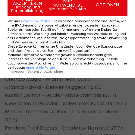
NUR
AKZEPTIEREN
OPTIONEN
NOTWENDIGE
112:116.
Tracking und
Weiter mit PUR-Abo
Personalisierung
Eine Negativserie beendet haben indes die
Wir und
unsere
186
Partner
verarbeiten personenbezogene Daten, wie
Ihre IP-Adresse und Browser-Attribute für die folgenden Zwecke
:
Portland Trail Blazers. Das 125:116 gegen die
Speichern von oder Zugriff auf Informationen auf einem Endgerät;
Personalisierte Werbung und Inhalte, Messung von Werbeleistung und
Charlotte Hornets ist der erste volle Erfolg nach
der Performance von Inhalten, Zielgruppenforschung sowie Entwicklung
und Verbesserung von Angeboten
.
zuletzt sieben Niederlagen in Folge.
Diese Zwecke können unter Umständen auch
:
Genaue Standortdaten
und Identifikation durch Scannen von Endgeräten
.
Manche Partner verwenden für gewisse Zwecke berechtigtes
NBA
-Ergebnisse vom Freitag:
Interesse als Rechtsgrundlage für die Datenverarbeitung. Details
dazu, sowie die Möglichkeit Ihr Widerspruchsrecht auszuüben, sind hier
verfügbar
:
unsere
186
Partner
Utah Jazz -
San Antonio Spurs
126:128
Impressum
|
Datenschutzrichtlinie
Orlando Magic - Miami Heat 105:115
Atlanta Hawks - Denver Nuggets 115:133
Boston Celtics - Golden State Warriors 107:111
New Orleans Pelicans - Milwaukee Bucks 116:112 n.V.
Minnesota Timberwolves - Los Angeles Lakers
110:92
Portland Trail Blazers - Charlotte Hornets 125:116