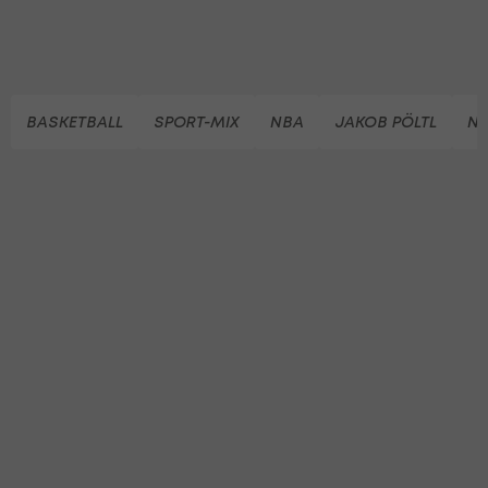
BASKETBALL
SPORT-MIX
NBA
JAKOB PÖLTL
NA