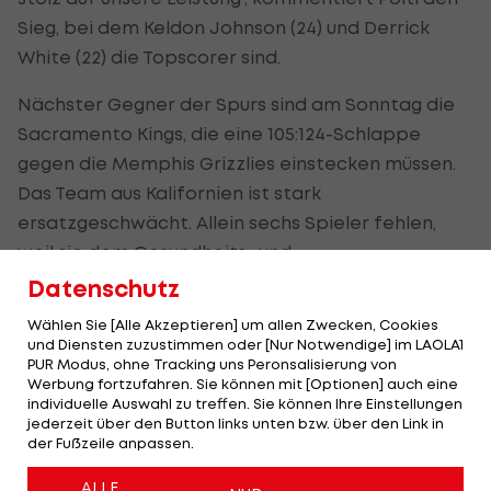
Sieg, bei dem Keldon Johnson (24) und Derrick
White (22) die Topscorer sind.
Nächster Gegner der Spurs sind am Sonntag die
Sacramento Kings, die eine 105:124-Schlappe
gegen die Memphis Grizzlies einstecken müssen.
Das Team aus Kalifornien ist stark
ersatzgeschwächt. Allein sechs Spieler fehlen,
weil sie dem Gesundheits- und
Sicherheitsprotokoll der
NBA
unterlagen.
Datenschutz
Wählen Sie [Alle Akzeptieren] um allen Zwecken, Cookies
und Diensten zuzustimmen oder [Nur Notwendige] im LAOLA1
Pleite für die Bucks
PUR Modus, ohne Tracking uns Peronsalisierung von
Werbung fortzufahren. Sie können mit [Optionen] auch eine
Ohne die Topscorer Giannis Antetokounmpo and
individuelle Auswahl zu treffen. Sie können Ihre Einstellungen
jederzeit über den Button links unten bzw. über den Link in
Khris Middleton setzt es für die Milwaukee Bucks
der Fußzeile anpassen.
eine Pleite. Der Titelverteidiger verliert bei den
New Orleans Pelicans nach Verlängerung mit
ALLE