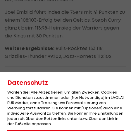
Joel Embiid führt indes die 76ers mit 41 Punkten zu
einem 108:103-Erfolg bei den Celtics. Steph Curry
glänzt beim 113:98-Heimsieg der Warriors gegen
die Kings mit 30 Punkten.
Weitere Ergebnisse:
Bulls-Rocktes 133:118,
Grizzlies-Thunder 99:102, Jazz-Hornets 112:102
Datenschutz
Wählen Sie [Alle Akzeptieren] um allen Zwecken, Cookies
und Diensten zuzustimmen oder [Nur Notwendige] im LAOLA1
PUR Modus, ohne Tracking uns Peronsalisierung von
Werbung fortzufahren. Sie können mit [Optionen] auch eine
individuelle Auswahl zu treffen. Sie können Ihre Einstellungen
jederzeit über den Button links unten bzw. über den Link in
der Fußzeile anpassen.