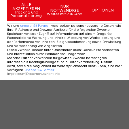
ALLE
NUR
AKZEPTIEREN
OPTIONEN
NOTWENDIGE
Tracking und
Weiter mit PUR-Abo
Personalisierung
Wir und
unsere
186
Partner
verarbeiten personenbezogene Daten, wie
Ihre IP-Adresse und Browser-Attribute für die folgenden Zwecke
:
Speichern von oder Zugriff auf Informationen auf einem Endgerät;
Personalisierte Werbung und Inhalte, Messung von Werbeleistung und
der Performance von Inhalten, Zielgruppenforschung sowie Entwicklung
und Verbesserung von Angeboten
.
Diese Zwecke können unter Umständen auch
:
Genaue Standortdaten
und Identifikation durch Scannen von Endgeräten
.
Manche Partner verwenden für gewisse Zwecke berechtigtes
Interesse als Rechtsgrundlage für die Datenverarbeitung. Details
dazu, sowie die Möglichkeit Ihr Widerspruchsrecht auszuüben, sind hier
verfügbar
:
unsere
186
Partner
Impressum
|
Datenschutzrichtlinie