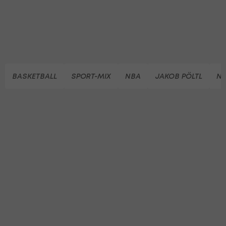
BASKETBALL
SPORT-MIX
NBA
JAKOB PÖLTL
NA