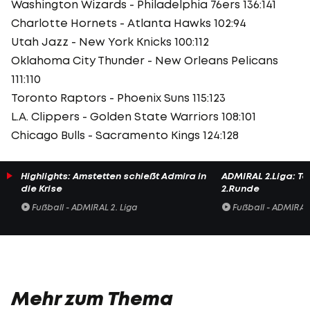
Washington Wizards - Philadelphia 76ers 136:141
Charlotte Hornets - Atlanta Hawks 102:94
Utah Jazz - New York Knicks 100:112
Oklahoma City Thunder - New Orleans Pelicans
111:110
Toronto Raptors - Phoenix Suns 115:123
L.A. Clippers - Golden State Warriors 108:101
Chicago Bulls - Sacramento Kings 124:128
Highlights: Amstetten schießt Admira in
ADMIRAL 2.Liga: To
die Krise
2.Runde
Fußball - ADMIRAL 2. Liga
Fußball - ADMIRAL 
Mehr zum Thema