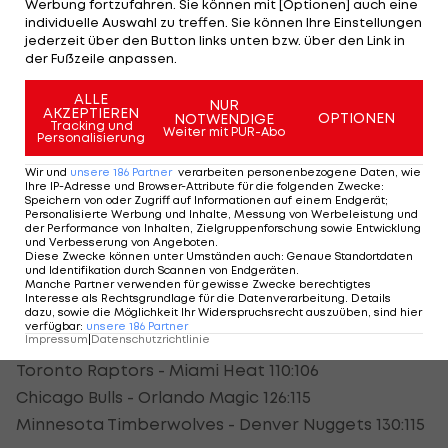
Werbung fortzufahren. Sie können mit [Optionen] auch eine
Out fest. Dejounte Murray erzielte 27 Punkte für
individuelle Auswahl zu treffen. Sie können Ihre Einstellungen
die Spurs, die am Donnerstag auf Miami Heat
jederzeit über den Button links unten bzw. über den Link in
der Fußzeile anpassen.
treffen.
ALLE
NUR
Zum bereits elften Mal hintereinander gewinnen
AKZEPTIEREN
OPTIONEN
NOTWENDIGE
Tracking und
Weiter mit PUR-Abo
die Phoenix Suns. Der
NBA
-Leader bezwingt die
Personalisierung
Brooklyn Nets mit 121:111. Für Devin Booker stehen
Wir und
unsere
186
Partner
verarbeiten personenbezogene Daten, wie
Ihre IP-Adresse und Browser-Attribute für die folgenden Zwecke
:
35 Zähler zu Buche. Giannis Antetokounmpo führt
Speichern von oder Zugriff auf Informationen auf einem Endgerät;
Personalisierte Werbung und Inhalte, Messung von Werbeleistung und
Titelverteidiger Milwaukee Bucks mit 33 Punkten,
der Performance von Inhalten, Zielgruppenforschung sowie Entwicklung
und Verbesserung von Angeboten
.
15 Rebounds und elf Assists zu einem 112:98 gegen
Diese Zwecke können unter Umständen auch
:
Genaue Standortdaten
die Washington Wizards.
und Identifikation durch Scannen von Endgeräten
.
Manche Partner verwenden für gewisse Zwecke berechtigtes
Interesse als Rechtsgrundlage für die Datenverarbeitung. Details
dazu, sowie die Möglichkeit Ihr Widerspruchsrecht auszuüben, sind hier
Weitere Ergebnisse:
verfügbar
:
unsere
186
Partner
Impressum
|
Datenschutzrichtlinie
Detroit Pistons - New Orleans Pelicans 101:111
Toronto Raptors - Miami Heat 110:106
Chicago Bulls - Orlando Magic 126:115
Minnesota Timberwolves - Denver Nuggets 130:115