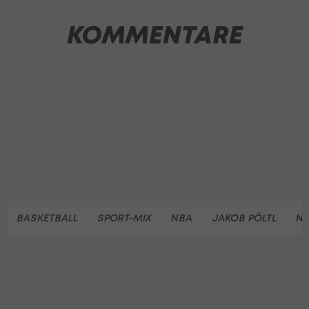
KOMMENTARE
BASKETBALL
SPORT-MIX
NBA
JAKOB PÖLTL
NA