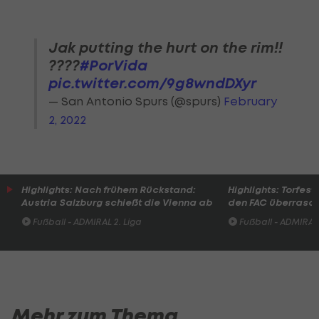
Jak putting the hurt on the rim!!
????
#PorVida
pic.twitter.com/9g8wndDXyr
— San Antonio Spurs (@spurs)
February
2, 2022
Highlights: Nach frühem Rückstand:
Highlights: Torfesti
Austria Salzburg schießt die Vienna ab
den FAC überrasc
Fußball - ADMIRAL 2. Liga
Fußball - ADMIRAL 
Mehr zum Thema