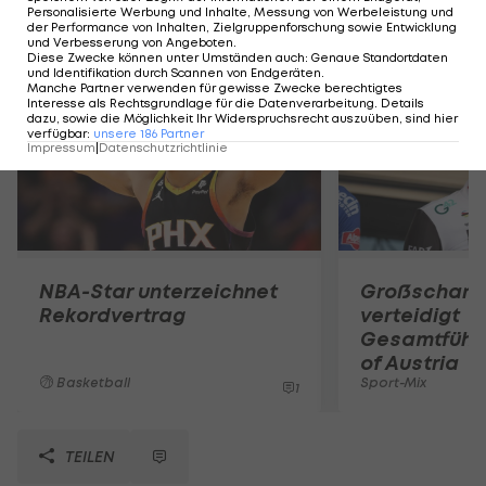
Personalisierte Werbung und Inhalte, Messung von Werbeleistung und
der Performance von Inhalten, Zielgruppenforschung sowie Entwicklung
Mehr zum Thema
und Verbesserung von Angeboten
.
Diese Zwecke können unter Umständen auch
:
Genaue Standortdaten
und Identifikation durch Scannen von Endgeräten
.
Manche Partner verwenden für gewisse Zwecke berechtigtes
Interesse als Rechtsgrundlage für die Datenverarbeitung. Details
dazu, sowie die Möglichkeit Ihr Widerspruchsrecht auszuüben, sind hier
verfügbar
:
unsere
186
Partner
Impressum
|
Datenschutzrichtlinie
NBA-Star unterzeichnet
Großschart
Rekordvertrag
verteidigt
Gesamtführu
of Austria
Basketball
Sport-Mix
1
TEILEN