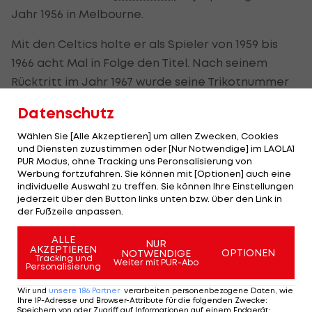
Jahr 1956 in Melbourne.
Mit den Celtics holte er als Spieler von 1959 bis
1966 acht Mal in Folge den Titel. Nach seinem
Rücktritt im Jahr 1967 wurde seine Trikotnummer
25 von den Celtics nicht mehr vergeben.
Datenschutz
Zudem gewann Jones 1984 und 1986 als Cheftrainer
Wählen Sie [Alle Akzeptieren] um allen Zwecken, Cookies
mit Boston den Titel. 1985 und 1987 stand er mit
und Diensten zuzustimmen oder [Nur Notwendige] im LAOLA1
PUR Modus, ohne Tracking uns Peronsalisierung von
seiner Truppe zudem im Finale. 1989 wurde er in
Werbung fortzufahren. Sie können mit [Optionen] auch eine
die Hall of Fame aufgenommen.
individuelle Auswahl zu treffen. Sie können Ihre Einstellungen
jederzeit über den Button links unten bzw. über den Link in
der Fußzeile anpassen.
HIGHLIGHTS: LASK - SK Sturm Graz
FC Blau-Weiß Linz 
ALLE
NUR
Fußball - Frauen-Bundesliga
Fußball - ADMIRAL 
AKZEPTIEREN
OPTIONEN
NOTWENDIGE
Tracking und
Weiter mit PUR-Abo
Personalisierung
Wir und
unsere
186
Partner
verarbeiten personenbezogene Daten, wie
Ihre IP-Adresse und Browser-Attribute für die folgenden Zwecke
:
Speichern von oder Zugriff auf Informationen auf einem Endgerät;