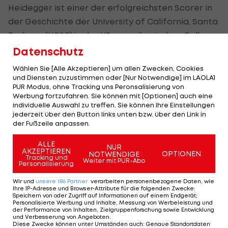
Heidegger ist einer der erfolgreichsten Scorer in
der Geschichte der University of California, Santa
Barbara (UCSB) in der US-amerikanischen College-
Liga NCAA. 1.347 erzielte Punkte von 2016 bis 2020
Datenschutz
bedeuten Platz 15 im Ranking der Hochschule, 13,4
Wählen Sie [Alle Akzeptieren] um allen Zwecken, Cookies
pro Spiel im Schnitt sogar Rang neun.
und Diensten zuzustimmen oder [Nur Notwendige] im LAOLA1
PUR Modus, ohne Tracking uns Peronsalisierung von
Werbung fortzufahren. Sie können mit [Optionen] auch eine
Als Profi markierte der im vergangenen Sommer
individuelle Auswahl zu treffen. Sie können Ihre Einstellungen
von Maccabi Tel Aviv verpflichtete und in der
jederzeit über den Button links unten bzw. über den Link in
der Fußzeile anpassen.
Folge an Bnei Herzliya verliehene Guard in der
israelischen Meisterschaft 18,2 Zähler pro Partie
ALLE
NUR
AKZEPTIEREN
mit einer beachtlichen Trefferquote von 41,8
OPTIONEN
NOTWENDIGE
Tracking und
Weiter mit PUR-Abo
Personalisierung
Prozent bei Distanzwürfen.
Wir und
unsere
186
Partner
verarbeiten personenbezogene Daten, wie
Kein Wunder also, dass der ÖBV-Teamchef in
Ihre IP-Adresse und Browser-Attribute für die folgenden Zwecke
:
Speichern von oder Zugriff auf Informationen auf einem Endgerät;
Heidegger einen "Schlüsselfaktor" sieht, wenn es
Personalisierte Werbung und Inhalte, Messung von Werbeleistung und
der Performance von Inhalten, Zielgruppenforschung sowie Entwicklung
ums Punkten geht. Der Guard sei ein "kreativer
und Verbesserung von Angeboten
.
Diese Zwecke können unter Umständen auch
:
Genaue Standortdaten