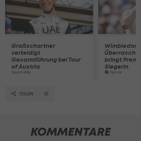
Großschartner
Wimbledon:
verteidigt
Überraschun
Gesamtführung bei Tour
bringt Premi
of Austria
Siegerin
Sport-Mix
Tennis
TEILEN
KOMMENTARE