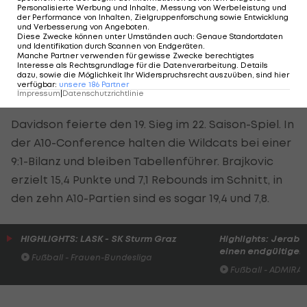
sehr gut funktionieren.
Personalisierte Werbung und Inhalte, Messung von Werbeleistung und
der Performance von Inhalten, Zielgruppenforschung sowie Entwicklung
und Verbesserung von Angeboten
.
Diese Zwecke können unter Umständen auch
:
Genaue Standortdaten
Daran habe er im Sommer viel gearbeitet, sagt
und Identifikation durch Scannen von Endgeräten
.
der 22-Jährige nach seiner ersten 30-Punkte-
Manche Partner verwenden für gewisse Zwecke berechtigtes
Interesse als Rechtsgrundlage für die Datenverarbeitung. Details
Partie am College. Auch mit seinem Inside-Spiel
dazu, sowie die Möglichkeit Ihr Widerspruchsrecht auszuüben, sind hier
verfügbar
:
unsere
186
Partner
sei er zufrieden.
Impressum
|
Datenschutzrichtlinie
Davidson feierte den 19. Sieg im 22. Saison-Spiel. In
der A10-Conference halten die Wildcats bei einer
9:1-Bilanz und bleiben Tabellenführer. Brajkovic
erzielt 15,4 Punkte und 7,1 Rebounds im Schnitt, in
den zehn A10-Partien sind es sogar 19,4 und 7,8.
HIGHLIGHTS: LASK - SK Sturm Graz
Highlights: Jerabe
einen endgültigen 
Fußball - Frauen-Bundesliga
Fußball - ADMIRAL 