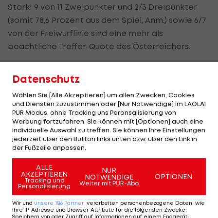
Stark! 9 von 11 Zweipunkter und 2/3 Dreipunkter
(somit 78,6 Prozent aus dem Spiel, Anm.) sowie 6/7
von der Freiwurflinie sind eine mehr als
beachtliche Treffer-Quote des Österreichers.
Saison in Übersee läuft für "Big Luka"
Datenschutz
bisher perfekt
Wählen Sie [Alle Akzeptieren] um allen Zwecken, Cookies
und Diensten zuzustimmen oder [Nur Notwendige] im LAOLA1
Brajkovic zeigt sich "sehr, sehr glücklich, dass ich
PUR Modus, ohne Tracking uns Peronsalisierung von
Werbung fortzufahren. Sie können mit [Optionen] auch eine
heute einen Karriere-Tag hatte. Es hätte nicht
individuelle Auswahl zu treffen. Sie können Ihre Einstellungen
besser kommen können" verweist der Korbjäger
jederzeit über den Button links unten bzw. über den Link in
der Fußzeile anpassen.
aus dem Ländle auf ein "sehr knappes Spiel".
ALLE
NUR
Die Saison verlaufe für ihn "bis jetzt perfekt". Die
AKZEPTIEREN
OPTIONEN
NOTWENDIGE
Tracking und
Weiter mit PUR-Abo
Distanzwürfe (22-48 oder 45,8 Prozent Treffer-
Personalisierung
Quote in 22 Spielen, 12-18 oder sogar 66,7 Prozent
Wir und
unsere
186
Partner
verarbeiten personenbezogene Daten, wie
Ihre IP-Adresse und Browser-Attribute für die folgenden Zwecke
:
in den vergangenen acht Partien, Anm.) würden
Speichern von oder Zugriff auf Informationen auf einem Endgerät;