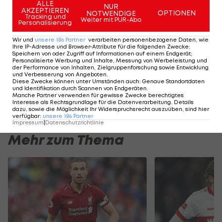
ALLE
Cup-
NUR
AKZEPTIEREN
OPTIONEN
NOTWENDIGE
Finalist
Tracking und
Weiter mit PUR-Abo
Personalisierung
Basketball
Wir und
unsere
186
Partner
verarbeiten personenbezogene Daten, wie
Ihre IP-Adresse und Browser-Attribute für die folgenden Zwecke
:
Speichern von oder Zugriff auf Informationen auf einem Endgerät;
HIGHLIGHTS: LASK - SK Sturm Graz
FC Blau-Weiß Linz 
Personalisierte Werbung und Inhalte, Messung von Werbeleistung und
der Performance von Inhalten, Zielgruppenforschung sowie Entwicklung
und Verbesserung von Angeboten
Fußball - Frauen-Bundesliga
.
Fußball - ADMIRAL 
Diese Zwecke können unter Umständen auch
:
Genaue Standortdaten
und Identifikation durch Scannen von Endgeräten
.
Manche Partner verwenden für gewisse Zwecke berechtigtes
Interesse als Rechtsgrundlage für die Datenverarbeitung. Details
dazu, sowie die Möglichkeit Ihr Widerspruchsrecht auszuüben, sind hier
verfügbar
:
unsere
186
Partner
Impressum
|
Datenschutzrichtlinie
Mehr zum Thema