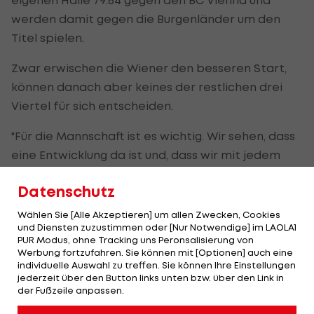
werden damit gegen die Burgenländer um den
Titel spielen.
Zwar erwischen die Wiener den besseren Start,
können danach aber keines der restlichen drei
Viertel für sich entscheiden.
"Für die Mannschaft ist es wichtig. Wir sehen, dass
eine Entwicklung da ist und, dass wir mit jedem
Schritt besser werden", freut sich Gmunden-
Datenschutz
Coach Anton Mirolybov.
Wählen Sie [Alle Akzeptieren] um allen Zwecken, Cookies
Das Finale steigt am 23. Jänner.
und Diensten zuzustimmen oder [Nur Notwendige] im LAOLA1
PUR Modus, ohne Tracking uns Peronsalisierung von
Werbung fortzufahren. Sie können mit [Optionen] auch eine
Oberwart
individuelle Auswahl zu treffen. Sie können Ihre Einstellungen
nach
jederzeit über den Button links unten bzw. über den Link in
der Fußzeile anpassen.
Comeback-
Sieg erster