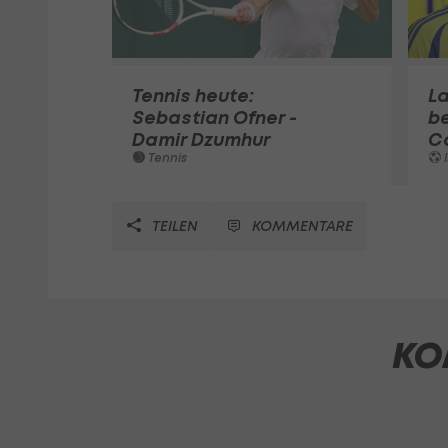
Tennis heute:
L
Sebastian Ofner -
b
Damir Dzumhur
C
Tennis
I
TEILEN
KOMMENTARE
KO