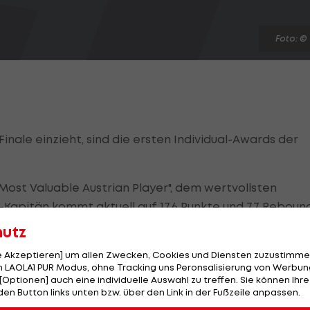
Foto: ©
Finale einzieht, sind die ersten Individual-Awards der
Most Valuable Austrian Player", dem wertvollsten
-Kapitän kommt aktuell auf 17,6 Punkte und 7,7 Reboun
 und 2008 zum dritten Mal, diesmal vor
Enis Murati
hutz
rg).
le Akzeptieren] um allen Zwecken, Cookies und Diensten zuzustimme
 LAOLA1 PUR Modus, ohne Tracking uns Peronsalisierung von Werbung
Player of the Year".
[Optionen] auch eine individuelle Auswahl zu treffen. Sie können Ihre
den Button links unten bzw. über den Link in der Fußzeile anpassen.
sich gegen seinen Teamkollegen Jamari Traylor und