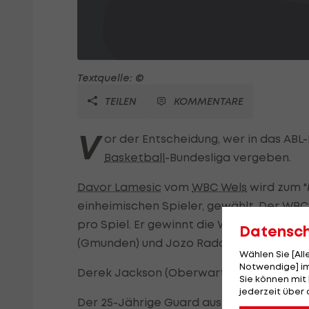
Textquelle: ©
TEILEN
KOMMENTARE
V
or der Entscheidung, wer in das ABL-
Basketball
-Bundesliga vergeben.
Davor Lamesic
vom
WBC Wels
wird zum "
einheimischen Spieler, gewählt. Der WBC
pro Spiel. Er gewinnt die Wahl nach 2006
Datensc
(Gmunden) und Jozo Rados (Klosterneubu
Wählen Sie [Al
Notwendige] im
Derek Jackson (Oberwart) ist "Defensive 
Sie können mit 
jederzeit über 
Der 25-Jährige Guard aus den USA setzt 