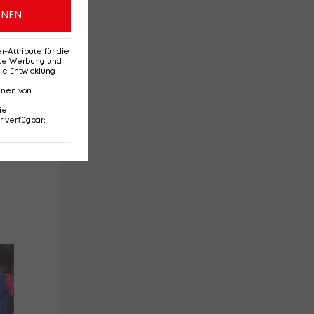
ch
ONEN
Attribute für die
erte Werbung und
ie Entwicklung
nnen von
ie
r verfügbar
:
Drei Neue? Das ist
Tr
Rapids Transferplan
Ma