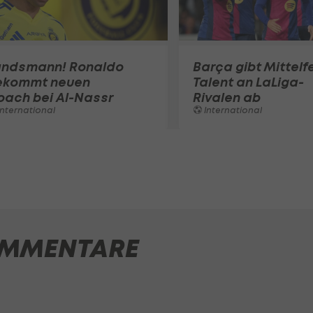
andsmann! Ronaldo
Barça gibt Mittelf
ekommt neuen
Talent an LaLiga-
oach bei Al-Nassr
Rivalen ab
nternational
International
MMENTARE