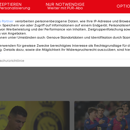
ZEPTIEREN
NUR NOTWENDIGE
ort in seinem zweiten Jahr im Burgenland durchschnittli
OPTI
Personalisierung
Weiter mit PUR-Abo
 Steals pro Spiel.
6
Partner
verarbeiten personenbezogene Daten, wie Ihre IP-Adresse und Browser-
m Vorfeld der dritten Halbfinal-Partie zwischen dem
e
:
Speichern von oder Zugriff auf Informationen auf einem Endgerät; Personalisi
von Werbeleistung und der Performance von Inhalten, Zielgruppenforschung sow
g von Angeboten
.
nnen unter Umständen auch
:
Genaue Standortdaten und Identifikation durch Sca
erwenden für gewisse Zwecke berechtigtes Interesse als Rechtsgrundlage für d
. Details dazu, sowie die Möglichkeit Ihr Widerspruchsrecht auszuüben, sind hie
r
chutzrichtlinie
yer" der NBA auf Heimatbesuch: