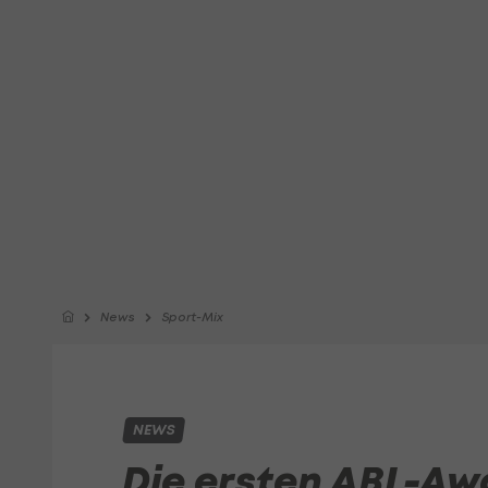
News
Sport-Mix
NEWS
Die ersten ABL-Aw