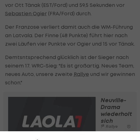
vor Ott Tänak (EST/Ford) und 59,5 Sekunden vor
Sebastien Ogier
(FRA/Ford) durch.
Der Franzose verliert damit auch die WM-Führung
an Latvala. Der Finne (48 Punkte) führt hier nach
zwei Läufen vier Punkte vor Ogier und 15 vor Tänak.
Demtsntsprechend glücklich ist der Sieger nach
seinem 17. WRC-Sieg: "Es ist großartig. Neues Team,
neues Auto, unsere zweite
Rallye
und wir gewinnen
schon."
Neuville-
Drama
wiederholt
sich
Rallye