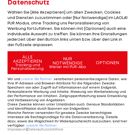
Datenschutz
Ergebnisse Schweden-
Rallye
(2. WM-Lauf):
1. Jari-Matti Latvala/Miikka Anttila (FIN) Toyota
Wählen Sie [Alle Akzeptieren] um allen Zwecken, Cookies
und Diensten zuzustimmen oder [Nur Notwendige] im LAOLA1
Yaris 2:36:03,6 Std.
PUR Modus, ohne Tracking uns Peronsalisierung von
2. Ott Tänak/Martin Järveoja (EST) Ford Fiesta
Werbung fortzufahren. Sie können mit [Optionen] auch eine
individuelle Auswahl zu treffen. Sie können Ihre Einstellungen
+29,2 Sek.
jederzeit über den Button links unten bzw. über den Link in
3.
Sebastien Ogier
/Julien Ingrassia (FRA) Ford
der Fußzeile anpassen.
Fiesta +59,5
ALLE
NUR
4. Dani Sordo/Marc Marti (ESP) Hyundai I20 Coupe
AKZEPTIEREN
OPTIONEN
NOTWENDIGE
Tracking und
Weiter mit PUR-Abo
+2:11,5 Min.
Personalisierung
5. Craig Breen/Scott Martin (IRE/GBR) Citroen C3
Wir und
unsere
186
Partner
verarbeiten personenbezogene Daten, wie
2:51,2
Ihre IP-Adresse und Browser-Attribute für die folgenden Zwecke
:
Speichern von oder Zugriff auf Informationen auf einem Endgerät;
6.
Elfyn Evans
/Daniel Barritt (GBR) Ford Fiesta 5:26,6
Personalisierte Werbung und Inhalte, Messung von Werbeleistung und
der Performance von Inhalten, Zielgruppenforschung sowie Entwicklung
und Verbesserung von Angeboten
.
Diese Zwecke können unter Umständen auch
:
Genaue Standortdaten
WM-Stand (nach 3 von 13 Läufen):
und Identifikation durch Scannen von Endgeräten
.
Manche Partner verwenden für gewisse Zwecke berechtigtes
1. Latvala 48 Pkt.
Interesse als Rechtsgrundlage für die Datenverarbeitung. Details
dazu, sowie die Möglichkeit Ihr Widerspruchsrecht auszuüben, sind hier
2. Ogier 44
verfügbar
:
unsere
186
Partner
Impressum
|
Datenschutzrichtlinie
3. Tänak 33