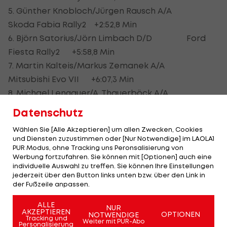
5. Günther Knobloch/Jürgen Rausch A/A
Skoda Fabia Rally2 +2:52,8 Min
6. Björn Satorius/Jörn Limbach D/D Ford
Fiesta Rally2 +5:58,8 Min
7. Martin Kalteis/Markus Zemanek A/A
Mitsubishi Evo VII +6:07,3 Min
8. Michael Lengauer/A. Thauerböck A/A
Subaru Impreza +6:38,5 Min
Datenschutz
9. Christoph Zellhofer/Christina Ettel
Wählen Sie [Alle Akzeptieren] um allen Zwecken, Cookies
A/A Suzuki ZMX +8:43,5 Min
und Diensten zuzustimmen oder [Nur Notwendige] im LAOLA1
10. Stefan Fritz/Klaus Ostermann A/A Skoda Fabia
PUR Modus, ohne Tracking uns Peronsalisierung von
Werbung fortzufahren. Sie können mit [Optionen] auch eine
S2000 +9:05,5 Min
individuelle Auswahl zu treffen. Sie können Ihre Einstellungen
jederzeit über den Button links unten bzw. über den Link in
Sonderprüfungsbestzeiten:
der Fußzeile anpassen.
Simon Wagner 5
ALLE
NUR
Erik Cais 5
AKZEPTIEREN
OPTIONEN
NOTWENDIGE
Tracking und
Weiter mit PUR-Abo
Hermann Neubauer 4
Personalisierung