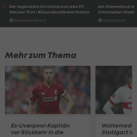
Der legendäre Durchmarsch des FC
Am Stammtisch bei
Wacker Tirol I #Zwarakonferenz History
Christopher Knett
Zwarakonferenz
Stammtisch
Mehr zum Thema
Ex-Liverpool-Kapitän
Woltemade-
vor Rückkehr in die
Stuttgart le