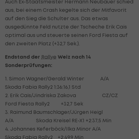
Auch Ex-Staatsmeister Hermann Neubauer schied
aus, bei einem Crash kegelte sich der Mitfavorit
auf den Sieg die Schulter aus. Das etwas
ausgedünnte Feld nutzte der Tscheche Erik Cais
optimal aus und steuerte seinen Ford Fiesta auf
den zweiten Platz (+32,7 Sek.).
Endstand der
Rallye
Weiz nach 14
Sonderprüfungen:
1. Simon Wagner/Gerald Winter A/A
Skoda Fabia Rally2 1:36:16,1 Std
2. Erik Cais/Jindriska Zakova CZ/CZ
Ford Fiesta Rally2 +32,7 Sek
3. Raimund Baumschlager/Jürgen Heigl
A/A Skoda Kreisel RE-X1 +2:37,5 Min
4. Johannes Keferböck/Ilka Minor A/A
Skoda Fabia Rally2 +2:49,9 Min