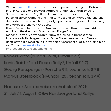
Wir und
unsere
186
Partner
verarbeiten personenbezogene Daten, wie
Die wichtigsten Ausfälle:
Ihre IP-Adresse und Browser-Attribute für die folgenden Zwecke
:
Speichern von oder Zugriff auf Informationen auf einem Endgerät;
Martin Rossgatterer (Ford Fiesta R4, Unfall SP 11)
Personalisierte Werbung und Inhalte, Messung von Werbeleistung und
der Performance von Inhalten, Zielgruppenforschung sowie Entwicklung
Kris Rosenberger (Skoda Fabia Rally2, Unfall SP 1)
und Verbesserung von Angeboten
.
Diese Zwecke können unter Umständen auch
:
Genaue Standortdaten
Daniel Mayer (Peugeot 208 R2, technisch, SP 3)
und Identifikation durch Scannen von Endgeräten
.
Manche Partner verwenden für gewisse Zwecke berechtigtes
Hermann Neubauer (Ford Fiesta Rally2, Unfall SP 6)
Interesse als Rechtsgrundlage für die Datenverarbeitung. Details
Karl Wagner (Porsche 911, technisch, SP 6)
dazu, sowie die Möglichkeit Ihr Widerspruchsrecht auszuüben, sind hier
verfügbar
:
unsere
186
Partner
Riccardo Holzer (Mitsubishi Evo 6.5), technisch SP 7)
Impressum
|
Datenschutzrichtlinie
Robert Zitta (Subaru WRX, Unfall SP 7)
Kevin Raith (Ford Fiesta Rally2, Unfall SP 7)
Georg Reitsperger (Porsche 911, technisch, SP 8)
Markus Steinbock (Hyundai 120i, technisch, SP 9)
Nächster Staatsmeisterschaftslauf 2021:
31. Juli / 1. August, OBM Hartbergerland
Rallye