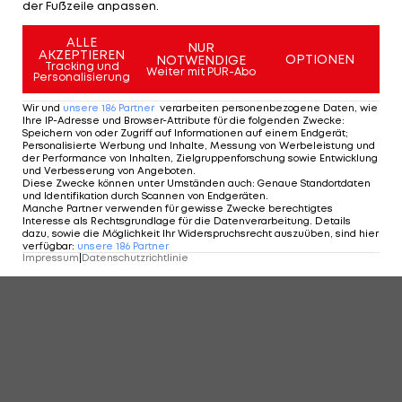
der Fußzeile anpassen.
ALLE
NUR
AKZEPTIEREN
OPTIONEN
NOTWENDIGE
Tracking und
Weiter mit PUR-Abo
Personalisierung
Wir und
unsere
186
Partner
verarbeiten personenbezogene Daten, wie
Ihre IP-Adresse und Browser-Attribute für die folgenden Zwecke
:
Speichern von oder Zugriff auf Informationen auf einem Endgerät;
Personalisierte Werbung und Inhalte, Messung von Werbeleistung und
der Performance von Inhalten, Zielgruppenforschung sowie Entwicklung
und Verbesserung von Angeboten
.
Ogier stellt mit nächstem Titel Rekorde
Diese Zwecke können unter Umständen auch
:
Genaue Standortdaten
und Identifikation durch Scannen von Endgeräten
.
auf
Manche Partner verwenden für gewisse Zwecke berechtigtes
Motorsport - Sonstiges
Interesse als Rechtsgrundlage für die Datenverarbeitung. Details
1
dazu, sowie die Möglichkeit Ihr Widerspruchsrecht auszuüben, sind hier
verfügbar
:
unsere
186
Partner
Impressum
|
Datenschutzrichtlinie