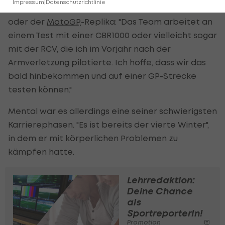
Impressum
|
Datenschutzrichtlinie
Er wünscht sich einen Test mit einem Superbike
oder der
MotoGP
-Replika: "Das Team arbeitet an
einem Test mit einer CBR1000 oder vielleicht sogar
mit der RCV, die ich im Vorjahr nach der
Armverletzung pilotierte. Ich hoffe, dass wir das
bald hinbekommen und auf einer GP-Strecke
testen können."
Mental war es allerdings eine seiner schwierigsten
Karrierephasen. "Es ist bereits der vierte Winter",
in dem er mit körperlichen Problemen zu
kämpfen hatte.
Lehrredaktion:
Deine Chance
als
SportreporterIn!
Promotion