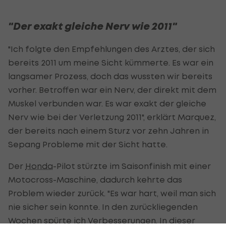
"Der exakt gleiche Nerv wie 2011"
"Ich folgte den Empfehlungen des Arztes, der sich
bereits 2011 um meine Sicht kümmerte. Es war ein
langsamer Prozess, doch das wussten wir bereits
vorher. Betroffen war ein Nerv, der direkt mit dem
Muskel verbunden war. Es war exakt der gleiche
Nerv wie bei der Verletzung 2011", erklärt Marquez,
der bereits nach einem Sturz vor zehn Jahren in
Sepang Probleme mit der Sicht hatte.
Der
Honda
-Pilot stürzte im Saisonfinish mit einer
Motocross-Maschine, dadurch kehrte das
Problem wieder zurück. "Es war hart, weil man sich
nie sicher sein konnte. In den zurückliegenden
Wochen spürte ich Verbesserungen. In dieser