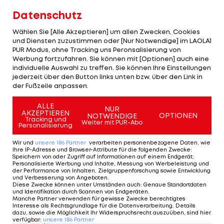
Woche ließ ich mich erneut untersuchen. Mein
Datenschutz
Gefühl wurde durch die Ergebnisse bestätigt. Das
Wählen Sie [Alle Akzeptieren] um allen Zwecken, Cookies
hat für Freude gesorgt."
und Diensten zuzustimmen oder [Nur Notwendige] im LAOLA1
PUR Modus, ohne Tracking uns Peronsalisierung von
Werbung fortzufahren. Sie können mit [Optionen] auch eine
"Bereits der vierte Winter" mit
individuelle Auswahl zu treffen. Sie können Ihre Einstellungen
jederzeit über den Button links unten bzw. über den Link in
körperlichen Problemen
der Fußzeile anpassen.
"Ich durfte wieder mit einem Motorrad fahren. Ich
ALLE
NUR
AKZEPTIEREN
entschied mich für die Motocross-Maschine, denn
OPTIONEN
NOTWENDIGE
Tracking und
Weiter mit PUR-Abo
Personalisierung
damit hatte ich mich verletzt. Gleichzeitig ist es
sehr anspruchsvoll, damit zu fahren, denn man
Wir und
unsere
186
Partner
verarbeiten personenbezogene Daten, wie
Ihre IP-Adresse und Browser-Attribute für die folgenden Zwecke
:
muss sehr präzise sein. Es gibt Sprünge, es geht
Speichern von oder Zugriff auf Informationen auf einem Endgerät;
Personalisierte Werbung und Inhalte, Messung von Werbeleistung und
hoch und runter", erklärt Marquez. "Man benötigt
der Performance von Inhalten, Zielgruppenforschung sowie Entwicklung
und Verbesserung von Angeboten
.
die vollständige Sicht. Die Ergebnisse waren sehr
Diese Zwecke können unter Umständen auch
:
Genaue Standortdaten
und Identifikation durch Scannen von Endgeräten
.
positiv."
Manche Partner verwenden für gewisse Zwecke berechtigtes
Interesse als Rechtsgrundlage für die Datenverarbeitung. Details
dazu, sowie die Möglichkeit Ihr Widerspruchsrecht auszuüben, sind hier
Marquez freut sich nun "auf den nächsten Schritt".
verfügbar
:
unsere
186
Partner