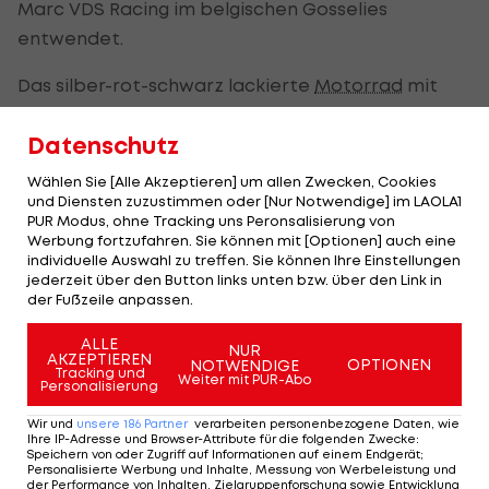
Marc VDS Racing im belgischen Gosselies
entwendet.
Das silber-rot-schwarz lackierte
Motorrad
mit
der Startnummer 53 ist dort ausgestellt gewesen
Datenschutz
und der einzige wertvolle Gegenstand, den die
Täter gegen 02:00 Uhr morgens mitgehen lassen.
Wählen Sie [Alle Akzeptieren] um allen Zwecken, Cookies
und Diensten zuzustimmen oder [Nur Notwendige] im LAOLA1
Mit diesem Bike gewann der Spanier, der
PUR Modus, ohne Tracking uns Peronsalisierung von
Werbung fortzufahren. Sie können mit [Optionen] auch eine
mittlerweile
MotoGP
fährt, sieben Rennen.
individuelle Auswahl zu treffen. Sie können Ihre Einstellungen
jederzeit über den Button links unten bzw. über den Link in
Zu veräußern dürfte das heikle Diebesgut
der Fußzeile anpassen.
allerdings schwer sein. Das Team bittet um
ALLE
NUR
Hinweise.
AKZEPTIEREN
OPTIONEN
NOTWENDIGE
Tracking und
Weiter mit PUR-Abo
Personalisierung
Wir und
unsere
186
Partner
verarbeiten personenbezogene Daten, wie
Ihre IP-Adresse und Browser-Attribute für die folgenden Zwecke
:
Speichern von oder Zugriff auf Informationen auf einem Endgerät;
Personalisierte Werbung und Inhalte, Messung von Werbeleistung und
der Performance von Inhalten, Zielgruppenforschung sowie Entwicklung