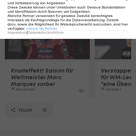
Mehr zum Thema
und Verbesserung von Angeboten
.
Diese Zwecke können unter Umständen auch
:
Genaue Standortdaten
und Identifikation durch Scannen von Endgeräten
.
Manche Partner verwenden für gewisse Zwecke berechtigtes
Interesse als Rechtsgrundlage für die Datenverarbeitung. Details
dazu, sowie die Möglichkeit Ihr Widerspruchsrecht auszuüben, sind hier
verfügbar
:
unsere
186
Partner
Impressum
|
Datenschutzrichtlinie
Knalleffekt! Saison für
Verstappen-
Weltmeister Marc
für WM-Leade
Marquez vorbei
"eine Überr
Motorrad
Formel 1
1
TEILEN