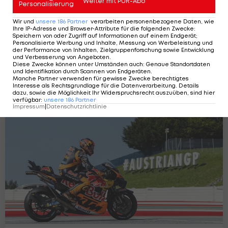
Weiter mit PUR-Abo
Personalisierung
Wir und
unsere
186
Partner
verarbeiten personenbezogene Daten, wie
Ihre IP-Adresse und Browser-Attribute für die folgenden Zwecke
:
Speichern von oder Zugriff auf Informationen auf einem Endgerät;
Personalisierte Werbung und Inhalte, Messung von Werbeleistung und
der Performance von Inhalten, Zielgruppenforschung sowie Entwicklung
und Verbesserung von Angeboten
KTM-Chef Beirer über Vinales: "Keine
.
Diese Zwecke können unter Umständen auch
:
Genaue Standortdaten
schöne Situation"
und Identifikation durch Scannen von Endgeräten
.
Manche Partner verwenden für gewisse Zwecke berechtigtes
Motorrad
1
Interesse als Rechtsgrundlage für die Datenverarbeitung. Details
dazu, sowie die Möglichkeit Ihr Widerspruchsrecht auszuüben, sind hier
verfügbar
:
unsere
186
Partner
Impressum
|
Datenschutzrichtlinie