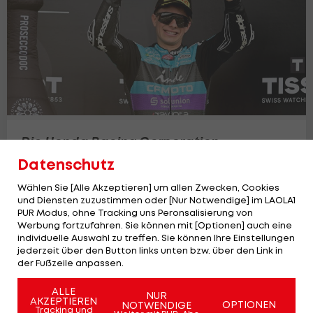
Die Honda Racing Corporation
verpflichtet Motorrad-Talent
Datenschutz
Motorrad
Wählen Sie [Alle Akzeptieren] um allen Zwecken, Cookies
und Diensten zuzustimmen oder [Nur Notwendige] im LAOLA1
PUR Modus, ohne Tracking uns Peronsalisierung von
Werbung fortzufahren. Sie können mit [Optionen] auch eine
individuelle Auswahl zu treffen. Sie können Ihre Einstellungen
jederzeit über den Button links unten bzw. über den Link in
der Fußzeile anpassen.
ALLE
NUR
AKZEPTIEREN
OPTIONEN
NOTWENDIGE
Tracking und