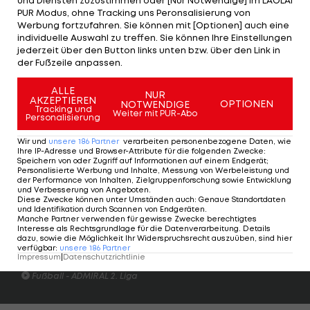
und Diensten zuzustimmen oder [Nur Notwendige] im LAOLA1
Neugründung und der Rekonstruktion des Teams."
PUR Modus, ohne Tracking uns Peronsalisierung von
Werbung fortzufahren. Sie können mit [Optionen] auch eine
individuelle Auswahl zu treffen. Sie können Ihre Einstellungen
Renault-CEO Luca de Meo betont: "Ich will mich
jederzeit über den Button links unten bzw. über den Link in
wärmstens bei Cyril für seine aufopfernde Arbeit
der Fußzeile anpassen.
bedanken, die das Renault-F1-Team vom
ALLE
vorletzten Platz 2016 bis zu den Podiumsplätzen in
NUR
AKZEPTIEREN
OPTIONEN
NOTWENDIGE
Tracking und
der vergangenen Saison führte."
Weiter mit PUR-Abo
Personalisierung
Wir und
unsere
186
Partner
verarbeiten personenbezogene Daten, wie
Ihre IP-Adresse und Browser-Attribute für die folgenden Zwecke
:
Speichern von oder Zugriff auf Informationen auf einem Endgerät;
Personalisierte Werbung und Inhalte, Messung von Werbeleistung und
der Performance von Inhalten, Zielgruppenforschung sowie Entwicklung
und Verbesserung von Angeboten
.
Diese Zwecke können unter Umständen auch
:
Genaue Standortdaten
und Identifikation durch Scannen von Endgeräten
.
Manche Partner verwenden für gewisse Zwecke berechtigtes
Interesse als Rechtsgrundlage für die Datenverarbeitung. Details
dazu, sowie die Möglichkeit Ihr Widerspruchsrecht auszuüben, sind hier
Highlights: Amstetten schießt Admira in
SKU Amstetten - A
verfügbar
:
unsere
186
Partner
die Krise
Impressum
|
Datenschutzrichtlinie
Fußball - ADMIRAL 
Fußball - ADMIRAL 2. Liga