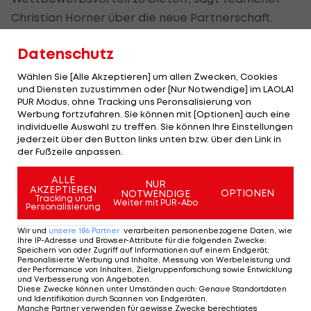
Christian Horner über die neue Partnerschaft.
Wie der neue "RB18" aussiehst, siehst du im
Datenschutz
folgenden VIDEO:
Wählen Sie [Alle Akzeptieren] um allen Zwecken, Cookies
und Diensten zuzustimmen oder [Nur Notwendige] im LAOLA1
PUR Modus, ohne Tracking uns Peronsalisierung von
Werbung fortzufahren. Sie können mit [Optionen] auch eine
Ready to send it ???? Bringing
individuelle Auswahl zu treffen. Sie können Ihre Einstellungen
jederzeit über den Button links unten bzw. über den Link in
in a whole new era of
#F1
with
der Fußzeile anpassen.
our fans ????
pic.twitter.com/jtpBptQmCJ
ALLE
NUR
AKZEPTIEREN
OPTIONEN
NOTWENDIGE
— Oracle Red Bull Racing
Tracking und
Weiter mit PUR-Abo
Personalisierung
(@redbullracing)
February 9, 2022
Wir und
unsere
186
Partner
verarbeiten personenbezogene Daten, wie
Ihre IP-Adresse und Browser-Attribute für die folgenden Zwecke
:
Speichern von oder Zugriff auf Informationen auf einem Endgerät;
Personalisierte Werbung und Inhalte, Messung von Werbeleistung und
der Performance von Inhalten, Zielgruppenforschung sowie Entwicklung
Introducing the lean, mean,
und Verbesserung von Angeboten
.
Diese Zwecke können unter Umständen auch
:
Genaue Standortdaten
#RB18
????
#F1
und Identifikation durch Scannen von Endgeräten
.
Manche Partner verwenden für gewisse Zwecke berechtigtes