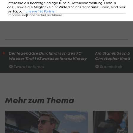
pic.twitter.com/8RldKjT4cE
Interesse als Rechtsgrundlage für die Datenverarbeitung. Details
dazu, sowie die Möglichkeit Ihr Widerspruchsrecht auszuüben, sind hier
— Oracle Red Bull Racing
verfügbar
:
unsere
186
Partner
Impressum
|
Datenschutzrichtlinie
(@redbullracing)
February 9, 2022
Der legendäre Durchmarsch des FC
Am Stammtisch bei
Wacker Tirol I #Zwarakonferenz History
Christopher Knett
Zwarakonferenz
Stammtisch
Mehr zum Thema