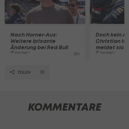
Nach Horner-Aus:
Doch kein A
Weitere brisante
Christian Ho
Änderung bei Red Bull
meldet sich 
Formel 1
Formel 1
11
TEILEN
KOMMENTARE