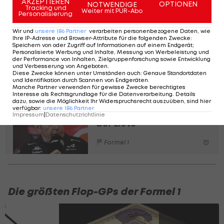
AKZEPTIEREN
OPTIONEN
NOTWENDIGE
Tracking und
an den Verstappen aber fast noch rankommt. Er
Weiter mit PUR-Abo
Personalisierung
fährt nämlich zeitgleich über die Linie, doch da er
Wir und
unsere
186
Partner
verarbeiten personenbezogene Daten, wie
die Runde später fährt, behält Russell die Führung
Ihre IP-Adresse und Browser-Attribute für die folgenden Zwecke
:
Speichern von oder Zugriff auf Informationen auf einem Endgerät;
und somit die Pole für Mercedes.
Personalisierte Werbung und Inhalte, Messung von Werbeleistung und
der Performance von Inhalten, Zielgruppenforschung sowie Entwicklung
und Verbesserung von Angeboten
.
Das Ergebnis des Qualifyings in Montreal:
Diese Zwecke können unter Umständen auch
:
Genaue Standortdaten
und Identifikation durch Scannen von Endgeräten
.
Manche Partner verwenden für gewisse Zwecke berechtigtes
Interesse als Rechtsgrundlage für die Datenverarbeitung. Details
Diese Fahrer hat Alpine
dazu, sowie die Möglichkeit Ihr Widerspruchsrecht auszuüben, sind hier
verfügbar
:
unsere
186
Partner
für nächste Saison auf
Impressum
|
Datenschutzrichtlinie
der Liste
Formel 1
Die größten Flop-GPs der Formel 1