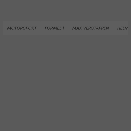
MOTORSPORT
FORMEL 1
MAX VERSTAPPEN
HELM