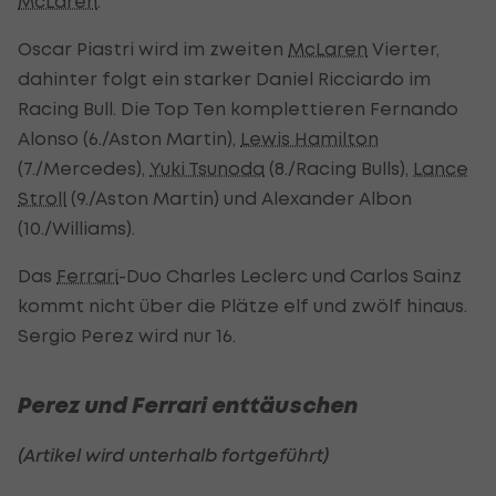
McLaren
.
Oscar Piastri wird im zweiten
McLaren
Vierter,
dahinter folgt ein starker Daniel Ricciardo im
Racing Bull. Die Top Ten komplettieren Fernando
Alonso (6./Aston Martin),
Lewis Hamilton
(7./Mercedes),
Yuki Tsunoda
(8./Racing Bulls),
Lance
Stroll
(9./Aston Martin) und Alexander Albon
(10./Williams).
Das
Ferrari
-Duo Charles Leclerc und Carlos Sainz
kommt nicht über die Plätze elf und zwölf hinaus.
Sergio Perez wird nur 16.
Perez und Ferrari enttäuschen
(Artikel wird unterhalb fortgeführt)