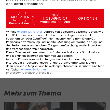
Deutschen ist stark beschädigt, ein Antritt im
der Fußzeile anpassen.
Qualifying (ab 15:00 Uhr) ungewiss.
ALLE
NUR
AKZEPTIEREN
Das Qualifying ab 15 Uhr im
LIVE-Ticker >>>
OPTIONEN
NOTWENDIGE
Tracking und
Weiter mit PUR-Abo
Personalisierung
Formel 1 - Termine/Ergebnisse>>>
Wir und
unsere
186
Partner
verarbeiten personenbezogene Daten, wie
Ihre IP-Adresse und Browser-Attribute für die folgenden Zwecke
:
Speichern von oder Zugriff auf Informationen auf einem Endgerät;
Formel 1 - WM-Stand>>>
Personalisierte Werbung und Inhalte, Messung von Werbeleistung und
der Performance von Inhalten, Zielgruppenforschung sowie Entwicklung
und Verbesserung von Angeboten
.
Diese Zwecke können unter Umständen auch
:
Genaue Standortdaten
Der legendäre Durchmarsch des FC
Am Stammtisch bei
und Identifikation durch Scannen von Endgeräten
.
Wacker Tirol I #Zwarakonferenz History
Christopher Knett
Manche Partner verwenden für gewisse Zwecke berechtigtes
Interesse als Rechtsgrundlage für die Datenverarbeitung. Details
Zwarakonferenz
Stammtisch
dazu, sowie die Möglichkeit Ihr Widerspruchsrecht auszuüben, sind hier
verfügbar
:
unsere
186
Partner
Impressum
|
Datenschutzrichtlinie
Mehr zum Thema