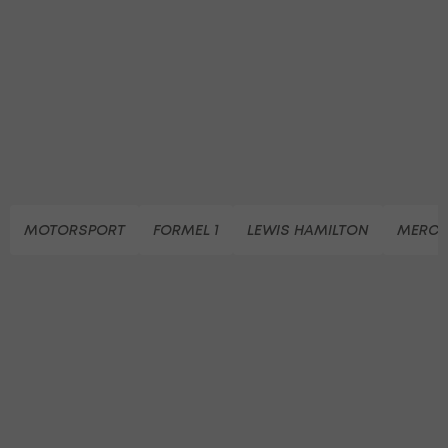
MOTORSPORT
FORMEL 1
LEWIS HAMILTON
MERCED