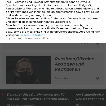
Ihre IP-Adresse und Browser-Attribute für die folgenden Zwecke
:
Speichern von oder Zugriff auf Informationen auf einem Endgerät;
Die
Personalisierte Werbung und Inhalte, Messung von Werbeleistung und
ersten
der Performance von Inhalten, Zielgruppenforschung sowie Entwicklung
und Verbesserung von Angeboten
.
Bilder:
Diese Zwecke können unter Umständen auch
:
Genaue Standortdaten
und Identifikation durch Scannen von Endgeräten
.
Die
Manche Partner verwenden für gewisse Zwecke berechtigtes
Formel
Interesse als Rechtsgrundlage für die Datenverarbeitung. Details
dazu, sowie die Möglichkeit Ihr Widerspruchsrecht auszuüben, sind hier
1 fährt
verfügbar
:
unsere
186
Partner
wieder
Impressum
|
Datenschutzrichtlinie
Formel 1
Russland/Ukraine:
Absagen und
Reaktionen
Mehr Sport
Der legendäre Durchmarsch des FC
Am Stammtisch bei
Wacker Tirol I #Zwarakonferenz History
Christopher Knett
Zwarakonferenz
Stammtisch