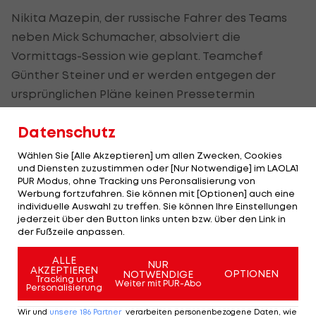
Nikita Mazepin, der russische Fahrer des Teams
neben Mick Schumacher, absolviert die
Vormittags-Session wie geplant. Teamchef
Günther Steiner und er werden entgegen der
ursprünglichen Pläne keinen Pressetermin
abhalten.
Datenschutz
Wählen Sie [Alle Akzeptieren] um allen Zwecken, Cookies
und Diensten zuzustimmen oder [Nur Notwendige] im LAOLA1
(Fast) ganz in Weiß: Der
#Haas
PUR Modus, ohne Tracking uns Peronsalisierung von
VF-22 ohne
#Uralkali
-Branding
Werbung fortzufahren. Sie können mit [Optionen] auch eine
individuelle Auswahl zu treffen. Sie können Ihre Einstellungen
auf der Strecke.
#F1
#Formel1
jederzeit über den Button links unten bzw. über den Link in
#F1Testing
pic.twitter.com/yl6Dg3lIrI
der Fußzeile anpassen.
— Stefan Ehlen (@stefan_ehlen)
ALLE
NUR
February 25, 2022
AKZEPTIEREN
OPTIONEN
NOTWENDIGE
Tracking und
Weiter mit PUR-Abo
Personalisierung
Wir und
unsere
186
Partner
verarbeiten personenbezogene Daten, wie