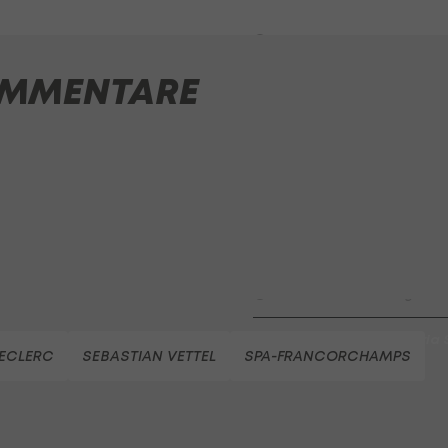
Bundesliga-Premiere ein Tor
Fußball - Frauen-Bundesliga
MMENTARE
First Vienna FC 1894 - SK Rap
Fußball - Frauen-Bundesliga
win2day Beach Tour PRO OPE
Entscheidung
Beachvolleyball - win2day B
Highlights: Neuzugang führt 
LigaZwa-Auftaktsieg
Fußball - ADMIRAL 2. Liga
FC Hertha Wels - SV Austria
LECLERC
SEBASTIAN VETTEL
SPA-FRANCORCHAMPS
Fußball - ADMIRAL 2. Liga