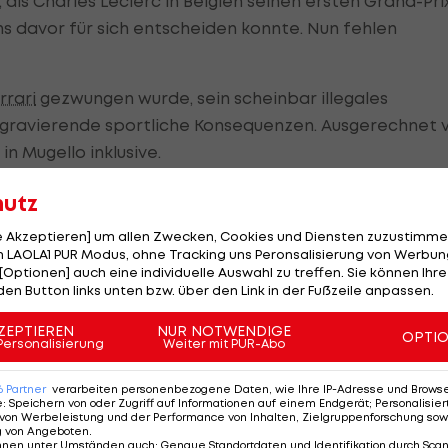
 als Charles Leclerc in Belgien seinen ersten Grand-Pri
ons davor für sich entscheiden konnte. Nun fehlen
rrari
gezwungen wurde, sein scheinbar illegales
 gravierende sportliche Konsequenzen. Ausgerechnet 
in Mugello inklusive.
hutz
le Akzeptieren] um allen Zwecken, Cookies und Diensten zuzustimme
 LAOLA1 PUR Modus, ohne Tracking uns Peronsalisierung von Werbung
[Optionen] auch eine individuelle Auswahl zu treffen. Sie können Ihre
Galgenhumor und Konsternierung abringt. Nach dem
den Button links unten bzw. über den Link in der Fußzeile anpassen.
Vettel ein, als sie sich gequält zulächelten.
ZEPTIEREN
NUR NOTWENDIGE
OPTI
Personalisierung
Weiter mit PUR-Abo
eltmeisters vor dem Mikro von "RTL" ließ eine
 um Fassung bemühte Deutsche sonst gern verbirgt.
6
Partner
verarbeiten personenbezogene Daten, wie Ihre IP-Adresse und Browser-
e
:
Speichern von oder Zugriff auf Informationen auf einem Endgerät; Personalisi
von Werbeleistung und der Performance von Inhalten, Zielgruppenforschung sow
langsam sei: "Die Frage ist nicht so neu. Wir haben no
g von Angeboten
.
 hast, kannst du sie gerne einwerfen. So einfach ist es
nnen unter Umständen auch
:
Genaue Standortdaten und Identifikation durch Sca