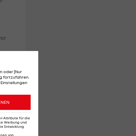
x-
vor
n oder [Nur
 fortzufahren.
 Einstellungen
ONEN
Attribute für die
erte Werbung und
ie Entwicklung
ch
nnen von