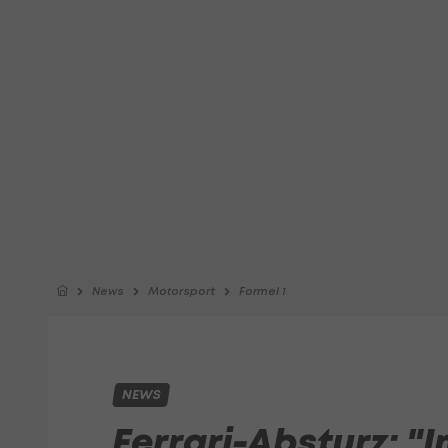
News
Motorsport
Formel 1
NEWS
Ferrari-Absturz: "