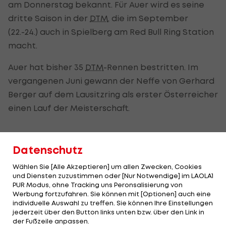
am Donnerstag bekannt. Für Auer wird es seine
dritte Saison in der
DTM
, die im September
(22.-24.) auch in Spielberg am Red Bull Ring Station
macht.
Auer hat bisher 35
DTM
-Rennen bestritten. Im
vergangenen Juni gewann der Neffe von Gerhard
Berger auf dem Lausitzring als erster Österreicher
einen Lauf der Meisterschaft.
"Jedes Jahr steigen die Erwartungen"
Datenschutz
Dazu hat der 22-Jährige einen zweiten Platz vom
Wählen Sie [Alle Akzeptieren] um allen Zwecken, Cookies
Nürburgring und drei Pole Positions auf seiner
und Diensten zuzustimmen oder [Nur Notwendige] im LAOLA1
PUR Modus, ohne Tracking uns Peronsalisierung von
Visitenkarte stehen.
Werbung fortzufahren. Sie können mit [Optionen] auch eine
individuelle Auswahl zu treffen. Sie können Ihre Einstellungen
"Mit jedem Jahr steigen die Erwartungen, aber ich
jederzeit über den Button links unten bzw. über den Link in
der Fußzeile anpassen.
freue mich trotzdem riesig auf mein drittes Jahr