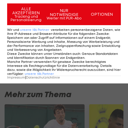
in der
DTM
", sagte Auer. Neu zum Mercedes-Kader
ALLE
NUR
AKZEPTIEREN
OPTIONEN
stößt der Italiener Edoardo Mortara, der zuletzt
NOTWENDIGE
Tracking und
Weiter mit PUR-Abo
Personalisierung
sechs Jahre für Audi fuhr. Die weiteren Fahrer der
Silberpfeile sind Paul di Resta, Gary Paffett,
Wir und
unsere
186
Partner
verarbeiten personenbezogene Daten, wie
Ihre IP-Adresse und Browser-Attribute für die folgenden Zwecke
:
Robert Wickens und Maro Engel.
Speichern von oder Zugriff auf Informationen auf einem Endgerät;
Personalisierte Werbung und Inhalte, Messung von Werbeleistung und
der Performance von Inhalten, Zielgruppenforschung sowie Entwicklung
Das erste Rennwochenende steht von 5. bis 7. Mai
und Verbesserung von Angeboten
.
Diese Zwecke können unter Umständen auch
:
Genaue Standortdaten
in Hockenheim auf dem Programm. Die ersten
und Identifikation durch Scannen von Endgeräten
.
Manche Partner verwenden für gewisse Zwecke berechtigtes
Testfahrten
steigen bereits Ende Februar (20.-23.)
Interesse als Rechtsgrundlage für die Datenverarbeitung. Details
dazu, sowie die Möglichkeit Ihr Widerspruchsrecht auszuüben, sind hier
in Portimao in
Portugal
.
verfügbar
:
unsere
186
Partner
Impressum
|
Datenschutzrichtlinie
Mehr zum Thema