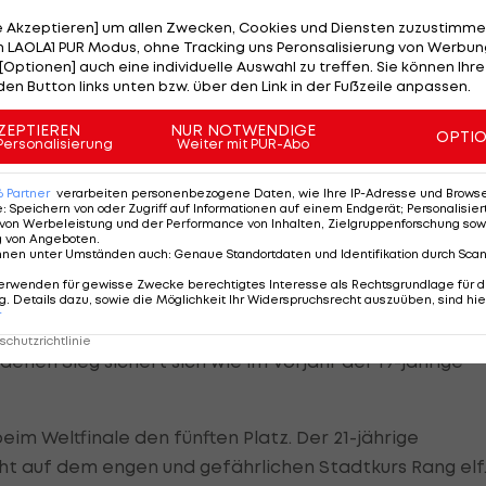
le Akzeptieren] um allen Zwecken, Cookies und Diensten zuzustimme
 LAOLA1 PUR Modus, ohne Tracking uns Peronsalisierung von Werbung
[Optionen] auch eine individuelle Auswahl zu treffen. Sie können Ihre
den Button links unten bzw. über den Link in der Fußzeile anpassen.
ZEPTIEREN
NUR NOTWENDIGE
OPTI
Personalisierung
Weiter mit PUR-Abo
6
Partner
verarbeiten personenbezogene Daten, wie Ihre IP-Adresse und Browser-
e
:
Speichern von oder Zugriff auf Informationen auf einem Endgerät; Personalisi
von Werbeleistung und der Performance von Inhalten, Zielgruppenforschung sow
g von Angeboten
.
nnen unter Umständen auch
:
Genaue Standortdaten und Identifikation durch Sca
erwenden für gewisse Zwecke berechtigtes Interesse als Rechtsgrundlage für d
. Details dazu, sowie die Möglichkeit Ihr Widerspruchsrecht auszuüben, sind hie
r
rbrochen und nach einer Stunde Unterbrechung
chutzrichtlinie
nen Sieg sichert sich wie im Vorjahr der 19-jährige
m Weltfinale den fünften Platz. Der 21-jährige
ht auf dem engen und gefährlichen Stadtkurs Rang elf