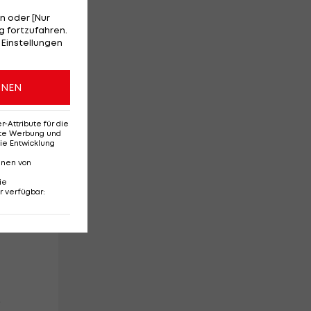
n oder [Nur
 fortzufahren.
 Einstellungen
ONEN
Attribute für die
erte Werbung und
ie Entwicklung
nnen von
ie
r verfügbar
:
.