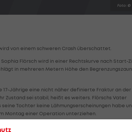
Foto: ©
wird von einem schweren Crash überschattet.
Sophia Flörsch wird in einer Rechtskurve nach Start-Zi
hschlägt in mehreren Metern Höhe den Begrenzungszaun
e 17-Jährige eine nicht näher definierte Fraktur an der
hr Zustand sei stabil, heißt es weiters. Flörschs Vater
s seine Tochter keine Lähmungserscheinungen habe u
 am Montag einer Operation unterziehen.
nposten mussten medizinisch behandelt werden.
hutz