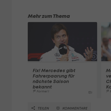
Mehr zum Thema
Fix! Mercedes gibt
M
Fahrerpaarung für
ve
nächste Saison
C
bekannt
K
Formel 1
F
1
TEILEN
KOMMENTARE