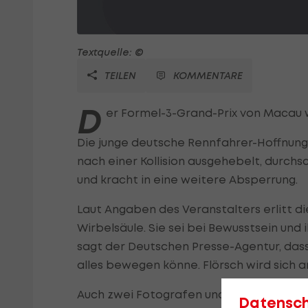
Textquelle: ©
TEILEN
KOMMENTARE
D
er Formel-3-Grand-Prix von Macau 
Die junge deutsche Rennfahrer-Hoffnung 
nach einer Kollision ausgehebelt, durc
und kracht in eine weitere Absperrung.
Laut Angaben des Veranstalters erlitt di
Wirbelsäule. Sie sei bei Bewusstsein und i
sagt der Deutschen Presse-Agentur, das
alles bewegen könne. Flörsch wird sich
Auch zwei Fotografen und zwei Strecke
Datensc