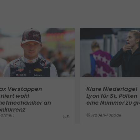
ax Verstappen
Klare Niederlage!
rliert wohl
Lyon für St. Pölten
hefmechaniker an
eine Nummer zu g
onkurrenz
ormel 1
Frauen-Fußball
5