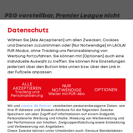
PSG vorstellbar,
Premier League
nicht
Auch den Champions-League-Sieg mit
Real
Datenschutz
Madrid
2002 gegen Bayer Leverkusen (2:1) hat der
Wählen Sie [Alle Akzeptieren] um allen Zwecken, Cookies
Franzose noch in guter Erinnerung. "Mit diesem
und Diensten zuzustimmen oder [Nur Notwendige] im LAOLA1
PUR Modus, ohne Tracking uns Peronsalisierung von
Sieg in Glasgow hatte ich mit fast 30 Jahren alles
Werbung fortzufahren. Sie können mit [Optionen] auch eine
gewonnen", sagt er. Als bisher einziger Trainer
individuelle Auswahl zu treffen. Sie können Ihre Einstellungen
jederzeit über den Button links unten bzw. über den Link in
schaffte es Zidane mit Real von 2016 bis 2018 die
der Fußzeile anpassen.
"Königsklasse" dreimal in Serie zu gewinnen. Über
ALLE
die Rolle als Coach sagt der 50-Jährige: "Es ist
NUR
AKZEPTIEREN
OPTIONEN
NOTWENDIGE
Tracking und
anders, aber alles ist wunderbar."
Weiter mit PUR-Abo
Personalisierung
Zu dem Gerücht, er könnte bei
Paris Saint-
Wir und
unsere
186
Partner
verarbeiten personenbezogene Daten, wie
Ihre IP-Adresse und Browser-Attribute für die folgenden Zwecke
:
Germain
Trainer werden, sagt er zum Zeitpunkt
Speichern von oder Zugriff auf Informationen auf einem Endgerät;
Personalisierte Werbung und Inhalte, Messung von Werbeleistung und
des Interviews im Mai: "Sag niemals nie."
der Performance von Inhalten, Zielgruppenforschung sowie Entwicklung
und Verbesserung von Angeboten
.
Ausschließen würde er aber einen Job in der
Diese Zwecke können unter Umständen auch
:
Genaue Standortdaten