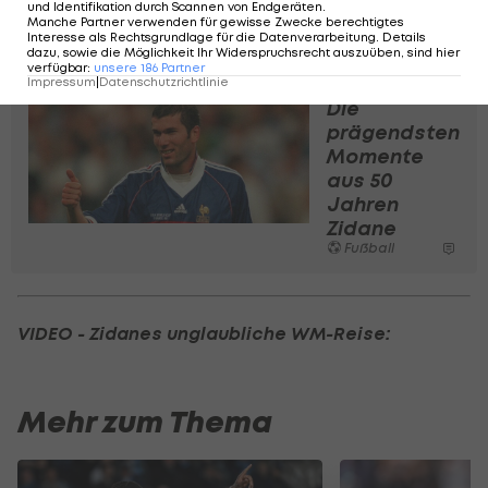
und Identifikation durch Scannen von Endgeräten
.
Premier League
: "Ich verstehe Englisch, aber ich
Manche Partner verwenden für gewisse Zwecke berechtigtes
Interesse als Rechtsgrundlage für die Datenverarbeitung. Details
beherrsche es nicht vollständig."
dazu, sowie die Möglichkeit Ihr Widerspruchsrecht auszuüben, sind hier
verfügbar
:
unsere
186
Partner
Impressum
|
Datenschutzrichtlinie
Die
prägendsten
Momente
aus 50
Jahren
Zidane
Fußball
VIDEO - Zidanes unglaubliche WM-Reise:
Mehr zum Thema