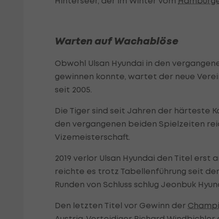
Hinterseer, der im Winter vom
Hamburge
Warten auf Wachablöse
Obwohl Ulsan Hyundai in den vergangen
gewinnen konnte, wartet der neue Verein 
seit 2005.
Die Tiger sind seit Jahren der härteste
den vergangenen beiden Spielzeiten rei
Vizemeisterschaft.
2019 verlor Ulsan Hyundai den Titel erst 
reichte es trotz Tabellenführung seit de
Runden von Schluss schlug Jeonbuk Hyun
Den letzten Titel vor Gewinn der
Champi
Austria-Verteidiger Richard Windbichl