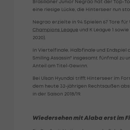
Brasilianer Junior Negrao hat der Top-To
eine riesige Lücke, die Hinterseer nun sto
Negrao erzielte in 94 Spielen 67 Tore fü
Champions League
und K League 1 sowie d
2020).
In Viertelfinale, Halbfinale und Endspi
Smiling Assassin" insgesamt fünfmal zu
Anteil am Titel-Gewinn.
Bei Ulsan Hyundai trifft Hinterseer im F
dem heute 32-jährigen Rechtsaußen abso
in der Saison 2018/19.
Wiedersehen mit Alaba erst im F