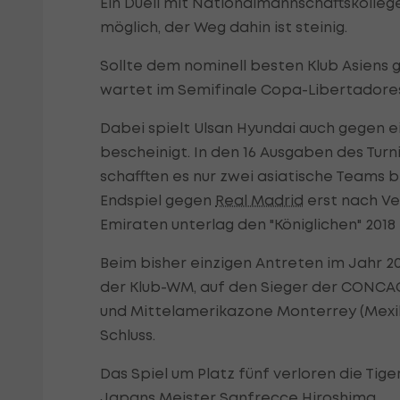
Ein Duell mit Nationalmannschaftskolle
möglich, der Weg dahin ist steinig.
Sollte dem nominell besten Klub Asiens g
wartet im Semifinale Copa-Libertadores
Dabei spielt Ulsan Hyundai auch gegen ein
bescheinigt. In den 16 Ausgaben des Turnier
schafften es nur zwei asiatische Teams bi
Endspiel gegen
Real Madrid
erst nach Ve
Emiraten unterlag den "Königlichen" 2018 i
Beim bisher einzigen Antreten im Jahr 
der Klub-WM, auf den Sieger der CONC
und Mittelamerikazone Monterrey (Mexiko)
Schluss.
Das Spiel um Platz fünf verloren die T
Japans Meister Sanfrecce Hiroshima.