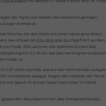
ge
David Alaba
und dessen FC Bayern wäre erst im Final
egen die Tigres aus Mexiko die Sensation gelingen,
-Sieger Palmeiras.
e Historie, die den Klubs aus Asien keine gute Bilanz
s, die offiziell als
FIFA Klub-WM
durchgeführt wurden,
s ins Finale. 2016 verloren die Kashima Antlers das
rlängerung mit 4:2. Al-Ain aus den Vereinigten Arabisc
m Finale 1:4.
2012 traf Ulsan Hyundai, wie bei der kommenden Ausga
ACAF-Champions-League. Gegen den Meister der Nord-
 war gleich im ersten Spiel nach einer 1:3-Pleite
iger gegen den Repräsentanten des Gastgeberlandes,