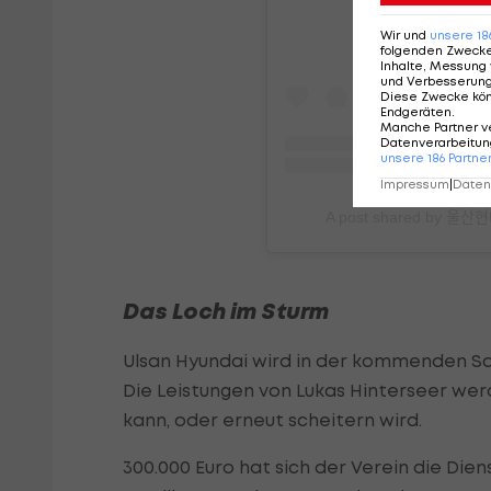
Wir und
unsere
18
folgenden Zweck
Inhalte, Messung 
und Verbesserun
Diese Zwecke kö
Endgeräten
.
Manche Partner v
Datenverarbeitung
unsere
186
Partne
Impressum
|
Datens
A post shared by 울산ᄒ
Das Loch im Sturm
Ulsan Hyundai wird in der kommenden Sai
Die Leistungen von Lukas Hinterseer we
kann, oder erneut scheitern wird.
300.000 Euro hat sich der Verein die Dien