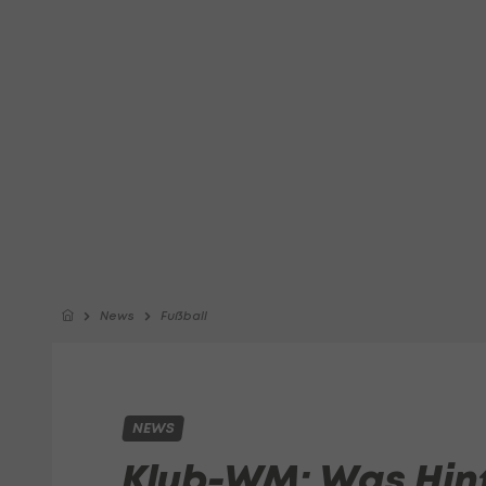
News
Fußball
NEWS
Klub-WM: Was Hint