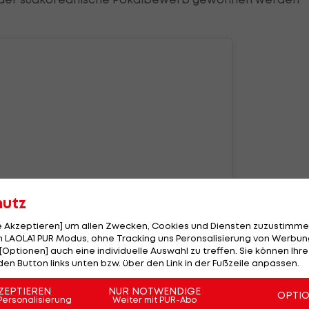
hutz
le Akzeptieren] um allen Zwecken, Cookies und Diensten zuzustimme
 LAOLA1 PUR Modus, ohne Tracking uns Peronsalisierung von Werbung
[Optionen] auch eine individuelle Auswahl zu treffen. Sie können Ihre
den Button links unten bzw. über den Link in der Fußzeile anpassen.
 this post on Instagram
ZEPTIEREN
NUR NOTWENDIGE
OPTI
Personalisierung
Weiter mit PUR-Abo