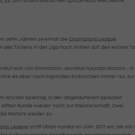
r SV
zum südkoreanischen Spitzenklub wechselte.
en zehn Jahren zweimal die
Champions League
des Tirolers in der Liga noch immer auf den ersten Ti
 Konkurrent von Dominator Jeonbuk Hyundai Motors - in
chte es aber nach kapitalen Einbrüchen immer nur zur
am letzten Spieltag, in der abgelaufenen Spielzeit
r elften Runde wieder nicht zur Meisterschaft. Zwei
dai Motors wieder zu.
ons League
striff Ulsan Hyndai im Jahr 2017 ein, als mit 
er der südkoreanische Pokalbewerb gewonnen werden