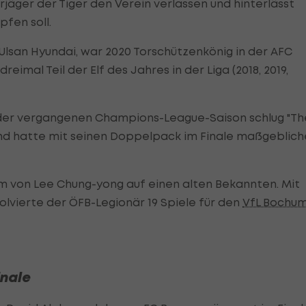
rjäger der Tiger den Verein verlassen und hinterlässt
pfen soll.
r Ulsan Hyundai, war 2020 Torschützenkönig in der AFC
reimal Teil der Elf des Jahres in der Liga (2018, 2019,
el der vergangenen Champions-League-Saison schlug "Th
 und hatte mit seinen Doppelpack im Finale maßgeblic
orm von Lee Chung-yong auf einen alten Bekannten. Mit
lvierte der ÖFB-Legionär 19 Spiele für den
VfL Bochu
inale