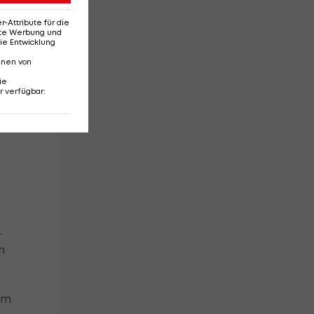
Attribute für die
erte Werbung und
ie Entwicklung
nnen von
ie
r verfügbar
:
.
n
em