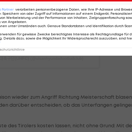
6
Partner
verarbeiten personenbezogene Daten, wie Ihre IP-Adresse und Browser-
e
:
Speichern von oder Zugriff auf Informationen auf einem Endgerät; Personalisi
von Werbeleistung und der Performance von Inhalten, Zielgruppenforschung sow
g von Angeboten
.
nnen unter Umständen auch
:
Genaue Standortdaten und Identifikation durch Sca
erwenden für gewisse Zwecke berechtigtes Interesse als Rechtsgrundlage für d
. Details dazu, sowie die Möglichkeit Ihr Widerspruchsrecht auszuüben, sind hie
r
chutzrichtlinie
ᅧᆫ대축구단(UHFC) (@ulsanhyundaifootballclub)
son wieder zum Angriff Richtung Meisterschaft blasen
rden darüber entscheiden, ob das Unterfangen gelinge
ste des Tirolers kosten lassen, nicht ohne Grund: Mit d