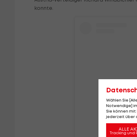
konnte.
Datensc
Wählen Sie [Al
Notwendige] im
Sie können mit 
jederzeit über 
View
ALLE AK
Tracking und 