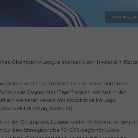
Foto: © GEPA
schen
Champions League
startet Ulsan Hyundai in Katar
ei Asiens wichtigstem Klub-Turnier unter anderem
ictory die Gegner der "Tiger" waren, wartet in der
t ein weiterer Verein mit Raubkatze im Logo:
s UANL (Freitag, 15:00 Uhr).
s in der
Champions League
entfernt, kommt es gegen
h zur Bewährungsprobe für ÖFB-Legionär Lukas