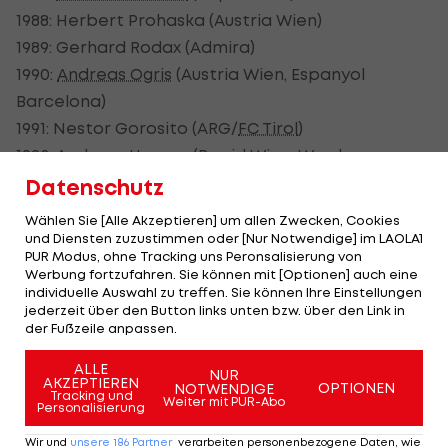
1988: Herbert Prohaska (Austria Wien)
1989: Gerhard Rodax (Admira)
1990:
Andreas Ogris
(Austria Wien, Espanyol
Barcelona)
1991: Nestor Gorosito (ARG/
FC Tirol
)
1992:
Andreas Herzog
(Rapid Wien, Werder
Bremen)
Datenschutz
1993: Franz Wohlfahrt (Austria Wien)
Wählen Sie [Alle Akzeptieren] um allen Zwecken, Cookies
1994:
Heimo Pfeifenberger
(SV Salzburg)
und Diensten zuzustimmen oder [Nur Notwendige] im LAOLA1
PUR Modus, ohne Tracking uns Peronsalisierung von
1995:
Ivica Vastic
(CRO/Sturm Graz)
Werbung fortzufahren. Sie können mit [Optionen] auch eine
1996:
Michael Konsel
(Rapid Wien)
individuelle Auswahl zu treffen. Sie können Ihre Einstellungen
jederzeit über den Button links unten bzw. über den Link in
1997: Anton Polster (1. FC Köln)
der Fußzeile anpassen.
1998: Ivica Vastic (AUT/Sturm Graz)
ALLE
1999: Ivica Vastic (Sturm Graz)
NUR
AKZEPTIEREN
OPTIONEN
NOTWENDIGE
2000: Radoslav Gilewicz (POL/FC Tirol)
Tracking und
Weiter mit PUR-Abo
Personalisierung
2001:
Ronald Brunmayr
(
GAK
)
Wir und
unsere
186
Partner
verarbeiten personenbezogene Daten, wie