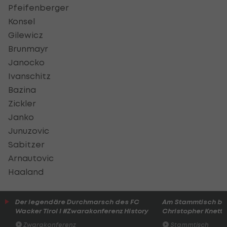
Pfeifenberger
Konsel
Gilewicz
Brunmayr
Janocko
Ivanschitz
Bazina
Zickler
Janko
Junuzovic
Sabitzer
Arnautovic
Haaland
Der legendäre Durchmarsch des FC
Am Stammtisch bei
Wacker Tirol I #Zwarakonferenz History
Christopher Knett
Zwarakonferenz
Stammtisch