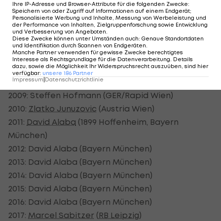
2002: Vladimir Janocko (SVK/Austria Wien)
Ihre IP-Adresse und Browser-Attribute für die folgenden Zwecke
:
Speichern von oder Zugriff auf Informationen auf einem Endgerät;
2003: Andreas Ivanschitz (Rapid Wien)
Personalisierte Werbung und Inhalte, Messung von Werbeleistung und
der Performance von Inhalten, Zielgruppenforschung sowie Entwicklung
2004: Steffen Hofmann (GER/Rapid Wien)
und Verbesserung von Angeboten
.
Diese Zwecke können unter Umständen auch
:
Genaue Standortdaten
2005:
Mario Bazina
(CRO/GAK)
und Identifikation durch Scannen von Endgeräten
.
Manche Partner verwenden für gewisse Zwecke berechtigtes
2006: Alexander Zickler (GER/Red Bull Salzburg)
Interesse als Rechtsgrundlage für die Datenverarbeitung. Details
dazu, sowie die Möglichkeit Ihr Widerspruchsrecht auszuüben, sind hier
2007: Ivica Vastic (
LASK
Linz)
verfügbar
:
unsere
186
Partner
Impressum
|
Datenschutzrichtlinie
2008:
Marc Janko
(Red Bull Salzburg)
2009: Steffen Hofmann (GER/Rapid Wien)
2010:
Zlatko Junuzovic
(Austria Wien)
2011:
David Alaba
(1899 Hoffenheim, Bayern
München)
2012: David Alaba (Bayern München)
2013: David Alaba (Bayern München)
2014: David Alaba (Bayern München)
2015: David Alaba (Bayern München)
2016: David Alaba (Bayern München)
2017:
Marcel Sabitzer
(
RB Leipzig
)