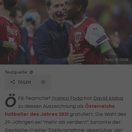
Foto: © GEPA
Textquelle: ©
TEILEN
Ö
FB-Teamchef
Franco Foda
hat
David Alaba
zu dessen Auszeichnung als
Österreichs
Fußballer des Jahres 2021
gratuliert. Die Wahl des
29-Jährigen sei "mehr als verdient", betonte der
Deutsche in einer Stellungnahme gegenüber der