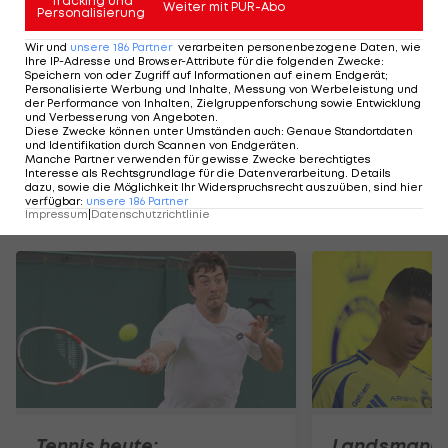
Tracking und
Weiter mit PUR-Abo
Personalisierung
Fix!
Wir und
unsere
186
Partner
verarbeiten personenbezogene Daten, wie
Ihre IP-Adresse und Browser-Attribute für die folgenden Zwecke
Sportclubplatz
:
Speichern von oder Zugriff auf Informationen auf einem Endgerät;
wird saniert
Personalisierte Werbung und Inhalte, Messung von Werbeleistung und
der Performance von Inhalten, Zielgruppenforschung sowie Entwicklung
und Verbesserung von Angeboten
.
Regionalligen
Diese Zwecke können unter Umständen auch
:
Genaue Standortdaten
und Identifikation durch Scannen von Endgeräten
.
Manche Partner verwenden für gewisse Zwecke berechtigtes
Interesse als Rechtsgrundlage für die Datenverarbeitung. Details
dazu, sowie die Möglichkeit Ihr Widerspruchsrecht auszuüben, sind hier
verfügbar
:
unsere
186
Partner
Mehr zum Thema
Impressum
|
Datenschutzrichtlinie
Tennis heute:
Landsmann!