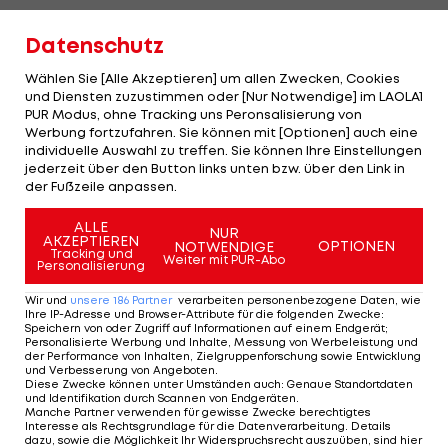
Arnautovic spendet 25.000 Euro
Datenschutz
Wählen Sie [Alle Akzeptieren] um allen Zwecken, Cookies
Weiters meint der 32-Jährige: "
Gerade weil mir
und Diensten zuzustimmen oder [Nur Notwendige] im LAOLA1
durch meine eigene Geschichte Integration so ein
PUR Modus, ohne Tracking uns Peronsalisierung von
Werbung fortzufahren. Sie können mit [Optionen] auch eine
Anliegen ist, möchte ich diesen Fall zum Anlass
individuelle Auswahl zu treffen. Sie können Ihre Einstellungen
nehmen und 25.000 Euro für mein
jederzeit über den Button links unten bzw. über den Link in
der Fußzeile anpassen.
Integrationsprojekt, bei dem ich selbst als
Schirmherr auftrete, zur Verfügung stellen, damit
ALLE
NUR
AKZEPTIEREN
mein schlechtes Verhalten auch eine gute
OPTIONEN
NOTWENDIGE
Tracking und
Weiter mit PUR-Abo
Personalisierung
Konsequenz für mehr Zusammenhalt hat. Ich
möchte vor allem Kindern und Jugendlichen ein
Wir und
unsere
186
Partner
verarbeiten personenbezogene Daten, wie
Ihre IP-Adresse und Browser-Attribute für die folgenden Zwecke
:
gutes Vorbild sein."
Speichern von oder Zugriff auf Informationen auf einem Endgerät;
Personalisierte Werbung und Inhalte, Messung von Werbeleistung und
der Performance von Inhalten, Zielgruppenforschung sowie Entwicklung
und Verbesserung von Angeboten
.
Foda: "Herzensguter Mensch"
Diese Zwecke können unter Umständen auch
:
Genaue Standortdaten
und Identifikation durch Scannen von Endgeräten
.
Manche Partner verwenden für gewisse Zwecke berechtigtes
Interesse als Rechtsgrundlage für die Datenverarbeitung. Details
Teamchef
Franco Foda
meint in einer ersten
dazu, sowie die Möglichkeit Ihr Widerspruchsrecht auszuüben, sind hier