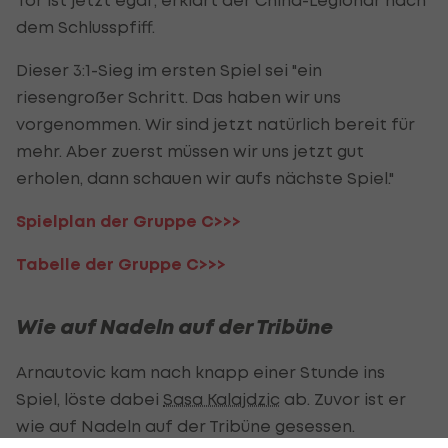
dem Schlusspfiff.
Dieser 3:1-Sieg im ersten Spiel sei "ein
riesengroßer Schritt. Das haben wir uns
vorgenommen. Wir sind jetzt natürlich bereit für
mehr. Aber zuerst müssen wir uns jetzt gut
erholen, dann schauen wir aufs nächste Spiel."
Spielplan der Gruppe C>>>
Tabelle der Gruppe C>>>
Wie auf Nadeln auf der Tribüne
Arnautovic kam nach knapp einer Stunde ins
Spiel, löste dabei
Sasa Kalajdzic
ab. Zuvor ist er
wie auf Nadeln auf der Tribüne gesessen.