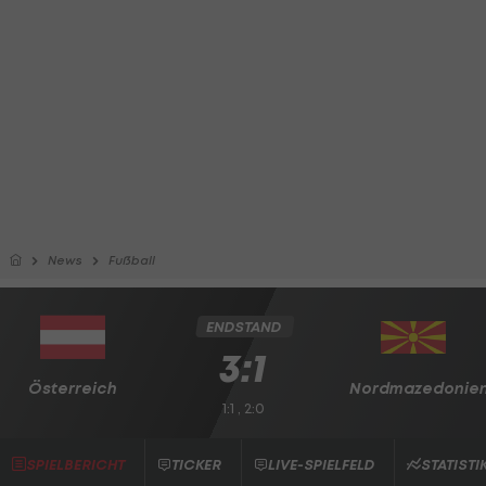
News
Fußball
ENDSTAND
3:1
Österreich
Nordmazedonie
1:1 , 2:0
SPIELBERICHT
TICKER
LIVE-SPIELFELD
STATISTI