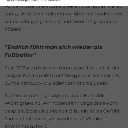
Konter haben sie starke Spieler. Das haben wir ab
und zu zu spüren bekommen. Aber ich denke, dass
wir es sehr gut gemacht und verdient gewonnen
haben."
"Endlich fühlt man sich wieder als
Fußballer"
Sein 27. Tor im Nationalteam, womit er sich in der
ewigen Schützenliste auf Rang sechs verbessert,
durfte Arnautovic wieder vor Fans bejubeln.
"Ich habe immer gesagt, dass die Fans das
Wichtigste sind. Wir haben sehr lange ohne Fans
gespielt. Dass sie zurück sind, ist ein tolles Gefühl.
Endlich fühlt man sich wieder als Fußballer!",
strahlt Arnautovic.