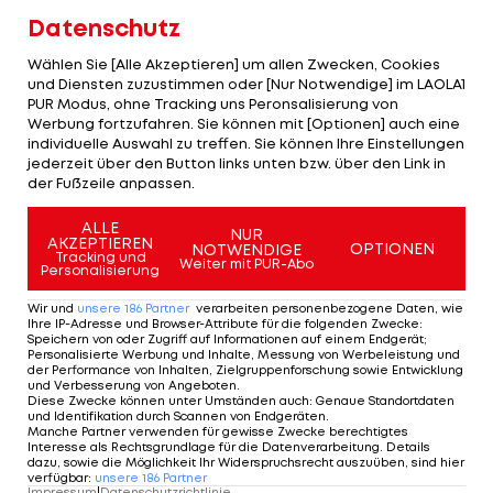
"Ich war einfach mit dabei. Ich wollte unbedingt,
Datenschutz
dass wir gewinnen", kommentiert der 32-Jährige
Wählen Sie [Alle Akzeptieren] um allen Zwecken, Cookies
und betont: "Es ist egal, wer am Platz steht. Alle
und Diensten zuzustimmen oder [Nur Notwendige] im LAOLA1
PUR Modus, ohne Tracking uns Peronsalisierung von
müssen alles geben. Gott sei Dank hat es gereicht.
Werbung fortzufahren. Sie können mit [Optionen] auch eine
Wir haben 3:1 gewonnen, das ist das Wichtigste."
individuelle Auswahl zu treffen. Sie können Ihre Einstellungen
jederzeit über den Button links unten bzw. über den Link in
der Fußzeile anpassen.
Zurecht vor
Nordmazedonien
gewarnt
ALLE
NUR
AKZEPTIEREN
OPTIONEN
NOTWENDIGE
Tracking und
Dass sich das ÖFB-Team gegen Nordmazedonien
Weiter mit PUR-Abo
Personalisierung
nicht gerade leicht tat, kam für den Goalgetter
Wir und
unsere
186
Partner
verarbeiten personenbezogene Daten, wie
nicht unerwartet.
Ihre IP-Adresse und Browser-Attribute für die folgenden Zwecke
:
Speichern von oder Zugriff auf Informationen auf einem Endgerät;
Personalisierte Werbung und Inhalte, Messung von Werbeleistung und
"Ich habe vorher schon gesagt, dass
der Performance von Inhalten, Zielgruppenforschung sowie Entwicklung
und Verbesserung von Angeboten
.
Nordmazedonien
ein starker Gegner ist, sie
Diese Zwecke können unter Umständen auch
:
Genaue Standortdaten
und Identifikation durch Scannen von Endgeräten
.
starke Fußballer in ihren Reihen haben und dass
Manche Partner verwenden für gewisse Zwecke berechtigtes
Interesse als Rechtsgrundlage für die Datenverarbeitung. Details
es nicht einfach wird. So war es auch. Sie sind sehr
dazu, sowie die Möglichkeit Ihr Widerspruchsrecht auszuüben, sind hier
verfügbar
:
unsere
186
Partner
kompakt gestanden, haben gut verteidigt, im
Impressum
|
Datenschutzrichtlinie