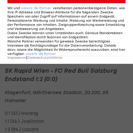
alleinigen Rapid-Rekordhalter werden können.
Wir und
unsere
186
Partner
verarbeiten personenbezogene Daten, wie
Ihre IP-Adresse und Browser-Attribute für die folgenden Zwecke
:
Speichern von oder Zugriff auf Informationen auf einem Endgerät;
Personalisierte Werbung und Inhalte, Messung von Werbeleistung und
Altach
der Performance von Inhalten, Zielgruppenforschung sowie Entwicklung
und Verbesserung von Angeboten
.
spielt im
Diese Zwecke können unter Umständen auch
:
Genaue Standortdaten
Europacup
und Identifikation durch Scannen von Endgeräten
.
Manche Partner verwenden für gewisse Zwecke berechtigtes
Interesse als Rechtsgrundlage für die Datenverarbeitung. Details
Bundesliga
dazu, sowie die Möglichkeit Ihr Widerspruchsrecht auszuüben, sind hier
verfügbar
:
unsere
186
Partner
Impressum
|
Datenschutzrichtlinie
SK Rapid Wien - FC Red Bull Salzburg
Endstand 1:2 (0:0)
Klagenfurt, Wörthersee Stadion, 20.200, SR
Hameter
0:1 (51.) Hwang
1:1 (56.) Joelinton
1:2 (84.) Lazaro