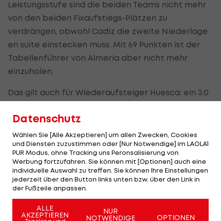
Leistungsstufe sind die beiden Teams nicht mehr
von den beiden Fixaufstiegs-Plätzen zu
verdrängen, obwohl Cadiz die zweite Niederlage
en suite einstecken muss. Mit 69 Punkten ist der
Tabellenführer von Almeria aber nicht mehr
einzuholen.
Das gilt auch für Wiederaufsteiger Huesca: ein 3:0
über Numancia reicht, um vier Punkte Differenz zu
Datenschutz
Almeria aufzubauen.
Wählen Sie [Alle Akzeptieren] um allen Zwecken, Cookies
Der dritte Aufsteiger wird in einem Playoff der
und Diensten zuzustimmen oder [Nur Notwendige] im LAOLA1
Ränge drei bis sechs ermittelt. Neben Almeria
PUR Modus, ohne Tracking uns Peronsalisierung von
Werbung fortzufahren. Sie können mit [Optionen] auch eine
werden daran auch der
FC Girona
und Real
individuelle Auswahl zu treffen. Sie können Ihre Einstellungen
Saragossa fix teilnehmen. Um den letzten Platz
jederzeit über den Button links unten bzw. über den Link in
der Fußzeile anpassen.
streiten sich am letzten Spieltag Fuenlabrada
(6./60 Punkte), der FC Elche (7./58) und Rayo
ALLE
NUR
AKZEPTIEREN
OPTIONEN
NOTWENDIGE
Vallecano (8./57).