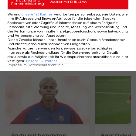
Tracking und
Weiter mit PUR-Abo
Personalisierung
Wir und
unsere
186
Partner
verarbeiten personenbezogene Daten, wie
Der legendäre Durchmarsch des FC
Am Stammtisch bei
Ihre IP-Adresse und Browser-Attribute für die folgenden Zwecke
:
Wacker Tirol I #Zwarakonferenz History
Christopher Knett
Speichern von oder Zugriff auf Informationen auf einem Endgerät;
Personalisierte Werbung und Inhalte, Messung von Werbeleistung und
Zwarakonferenz
Stammtisch
der Performance von Inhalten, Zielgruppenforschung sowie Entwicklung
und Verbesserung von Angeboten
.
Diese Zwecke können unter Umständen auch
:
Genaue Standortdaten
und Identifikation durch Scannen von Endgeräten
.
Manche Partner verwenden für gewisse Zwecke berechtigtes
Interesse als Rechtsgrundlage für die Datenverarbeitung. Details
dazu, sowie die Möglichkeit Ihr Widerspruchsrecht auszuüben, sind hier
verfügbar
:
unsere
186
Partner
Mehr zum Thema
Impressum
|
Datenschutzrichtlinie
Party mit bezahlten
Real Oviedo