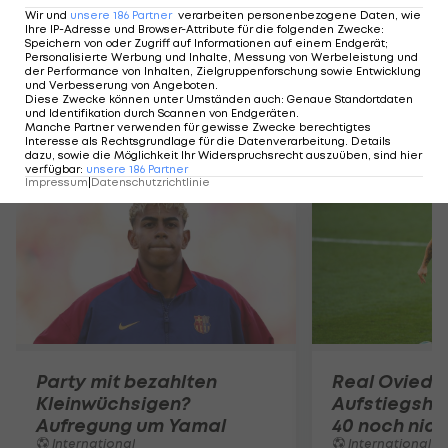
Wir und
unsere
186
Partner
verarbeiten personenbezogene Daten, wie
Fußball - Frauen-Bundesliga
Fußball - ADMIRAL 
Ihre IP-Adresse und Browser-Attribute für die folgenden Zwecke
:
Speichern von oder Zugriff auf Informationen auf einem Endgerät;
Personalisierte Werbung und Inhalte, Messung von Werbeleistung und
der Performance von Inhalten, Zielgruppenforschung sowie Entwicklung
und Verbesserung von Angeboten
.
Diese Zwecke können unter Umständen auch
:
Genaue Standortdaten
und Identifikation durch Scannen von Endgeräten
.
Manche Partner verwenden für gewisse Zwecke berechtigtes
Interesse als Rechtsgrundlage für die Datenverarbeitung. Details
Mehr zum Thema
dazu, sowie die Möglichkeit Ihr Widerspruchsrecht auszuüben, sind hier
verfügbar
:
unsere
186
Partner
Impressum
|
Datenschutzrichtlinie
Party mit bezahlten
Real Oviedo
Kleinwüchsigen?
Aufstiegshel
Aufregung um Yamal
40 noch nic
International
International