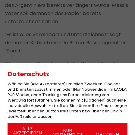
des Argentiniers bereits verlängert wurde. Messis
Vater soll demnach das Papier bereits
unterzeichnet haben.
"Es ist alles vereinbart und unterzeichnet", sagt
der in der Kritik stehende Barca-Boss gegenüber
"Sport".
Warum zwei Monate nach der Vermeldung der
Übereinkunft noch immer nichts offiziell sei? Laut
Datenschutz
Bartomeu fehle zur offiziellen Verlautbarung
Wählen Sie [Alle Akzeptieren] um allen Zwecken, Cookies
lediglich noch ein Foto, das Messi selbst bei der
und Diensten zuzustimmen oder [Nur Notwendige] im LAOLA1
PUR Modus, ohne Tracking uns Peronsalisierung von
Unterschrift zeige. Aktuell befindet sich der 30-
Werbung fortzufahren. Sie können mit [Optionen] auch eine
Jährige beim argentinischen Nationalteam.
individuelle Auswahl zu treffen. Sie können Ihre Einstellungen
jederzeit über den Button links unten bzw. über den Link in
der Fußzeile anpassen.
Schon Anfang Juli vermeldeten die Katalanen die
Übereinkunft über eine Vertragsverlängerung bis
ALLE
NUR
AKZEPTIEREN
2021. Sein derzeitiger Kontrakt läuft mit
OPTIONEN
NOTWENDIGE