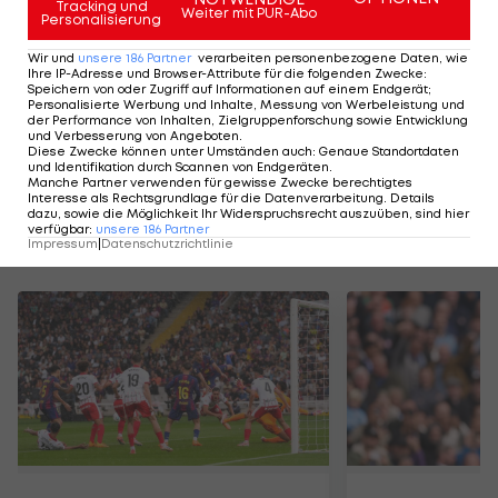
Tracking und
Weiter mit PUR-Abo
Personalisierung
Saisonende aus, was nun Spekulationen auslöste,
Messi wolle den Verein vielleicht doch verlassen.
Wir und
unsere
186
Partner
verarbeiten personenbezogene Daten, wie
Ihre IP-Adresse und Browser-Attribute für die folgenden Zwecke
:
Speichern von oder Zugriff auf Informationen auf einem Endgerät;
Laut Bartomeu gibt es am Verbleib aber keine
Personalisierte Werbung und Inhalte, Messung von Werbeleistung und
der Performance von Inhalten, Zielgruppenforschung sowie Entwicklung
Zweifel. "Der Vertrag ist mit 30. Juni gültig, dem
und Verbesserung von Angeboten
.
Diese Zwecke können unter Umständen auch
:
Genaue Standortdaten
selben Tag, an dem er geheiratet hat."
und Identifikation durch Scannen von Endgeräten
.
Manche Partner verwenden für gewisse Zwecke berechtigtes
Interesse als Rechtsgrundlage für die Datenverarbeitung. Details
dazu, sowie die Möglichkeit Ihr Widerspruchsrecht auszuüben, sind hier
verfügbar
:
unsere
186
Partner
Mehr zum Thema
Impressum
|
Datenschutzrichtlinie