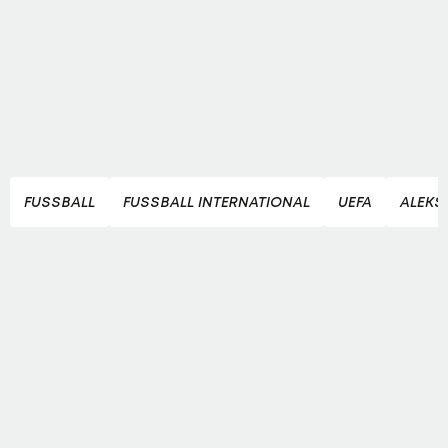
FUSSBALL
FUSSBALL INTERNATIONAL
UEFA
ALEKS