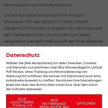
Pennsylvania am Montag bekannt.
Durant hat einen Anteil von fünf Prozent
erworben, mit der Option, in naher Zukunft
weitere fünf Prozent zu kaufen. Mit dem Deal soll
der "Fußabdruck der Union in der Sportwelt
vergrößert werden", hieß es auf der Club-Website.
Zum Programm der Zusammenarbeit zählt unter
Datenschutz
anderem, die Jugend von Chester in die Lage zu
Wählen Sie [Alle Akzeptieren] um allen Zwecken, Cookies
versetzen, soziale und rassistische
und Diensten zuzustimmen oder [Nur Notwendige] im LAOLA1
Ungerechtigkeiten in ihrer Gemeinde über
PUR Modus, ohne Tracking uns Peronsalisierung von
Werbung fortzufahren. Sie können mit [Optionen] auch eine
Programme und Ressourcen für soziale
individuelle Auswahl zu treffen. Sie können Ihre Einstellungen
Gerechtigkeit zu bekämpfen. Zudem sollen in der
jederzeit über den Button links unten bzw. über den Link in
der Fußzeile anpassen.
Coronavirus-Krise lokale Kleinunternehmen
unterstützt werden.
ALLE
NUR
AKZEPTIEREN
OPTIONEN
NOTWENDIGE
Tracking und
Weiter mit PUR-Abo