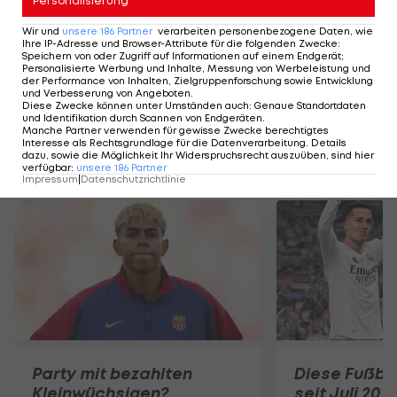
Personalisierung
Highlights: Amstetten schießt Admira in
Highlights: Nach 
die Krise
Austria Salzburg s
Wir und
unsere
186
Partner
verarbeiten personenbezogene Daten, wie
Ihre IP-Adresse und Browser-Attribute für die folgenden Zwecke
:
Fußball - ADMIRAL 2. Liga
Fußball - ADMIRAL 
Speichern von oder Zugriff auf Informationen auf einem Endgerät;
Personalisierte Werbung und Inhalte, Messung von Werbeleistung und
der Performance von Inhalten, Zielgruppenforschung sowie Entwicklung
und Verbesserung von Angeboten
.
Diese Zwecke können unter Umständen auch
:
Genaue Standortdaten
und Identifikation durch Scannen von Endgeräten
.
Manche Partner verwenden für gewisse Zwecke berechtigtes
Interesse als Rechtsgrundlage für die Datenverarbeitung. Details
dazu, sowie die Möglichkeit Ihr Widerspruchsrecht auszuüben, sind hier
Mehr zum Thema
verfügbar
:
unsere
186
Partner
Impressum
|
Datenschutzrichtlinie
Party mit bezahlten
Diese Fußbal
Kleinwüchsigen?
seit Juli 202