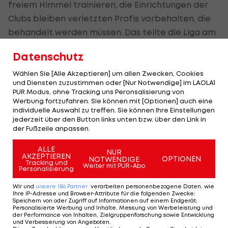
freiem Himmel trainieren, die Einrichtungen der
Clubs bleiben verletzten Profis vorbehalten, die
behandelt werden müssen. Das teilte die Liga am
Donnerstag (Ortszeit) mit.
Datenschutz
Die Saison ist in der Corona-Krise nach nur zwei
Wählen Sie [Alle Akzeptieren] um allen Zwecken, Cookies
Runden unterbrochen worden. Einen angepeilten
und Diensten zuzustimmen oder [Nur Notwendige] im LAOLA1
PUR Modus, ohne Tracking uns Peronsalisierung von
Termin für einen Neustart gibt es nicht.
Werbung fortzufahren. Sie können mit [Optionen] auch eine
individuelle Auswahl zu treffen. Sie können Ihre Einstellungen
jederzeit über den Button links unten bzw. über den Link in
Der legendäre Durchmarsch des FC
Am Stammtisch bei
der Fußzeile anpassen.
Wacker Tirol I #Zwarakonferenz History
Christopher Knett
ALLE
Zwarakonferenz
Stammtisch
NUR
AKZEPTIEREN
OPTIONEN
NOTWENDIGE
Tracking und
Weiter mit PUR-Abo
Personalisierung
Wir und
unsere
186
Partner
verarbeiten personenbezogene Daten, wie
Ihre IP-Adresse und Browser-Attribute für die folgenden Zwecke
:
Speichern von oder Zugriff auf Informationen auf einem Endgerät;
Mehr zum Thema
Personalisierte Werbung und Inhalte, Messung von Werbeleistung und
der Performance von Inhalten, Zielgruppenforschung sowie Entwicklung
und Verbesserung von Angeboten
.