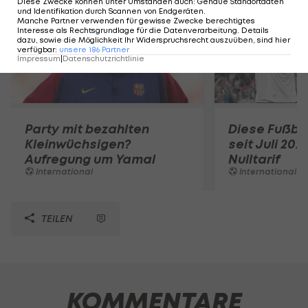
Diese Zwecke können unter Umständen auch
:
Genaue Standortdaten
und Identifikation durch Scannen von Endgeräten
.
Manche Partner verwenden für gewisse Zwecke berechtigtes
Interesse als Rechtsgrundlage für die Datenverarbeitung. Details
dazu, sowie die Möglichkeit Ihr Widerspruchsrecht auszuüben, sind hier
verfügbar
:
unsere
186
Partner
Impressum
|
Datenschutzrichtlinie
Party mit bezahlten
Diese Fußbal
Kleinwüchsigen?
seit Juli 202
Aufregung um Yamal
Nulltarif
International
International
TEILEN
KOMMENTARE