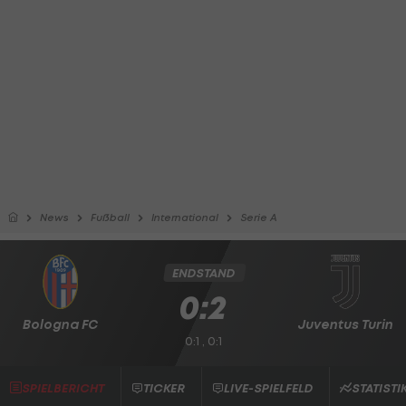
News
Fußball
International
Serie A
ENDSTAND
0:2
Bologna FC
Juventus Turin
0:1 , 0:1
SPIELBERICHT
TICKER
LIVE-SPIELFELD
STATISTI