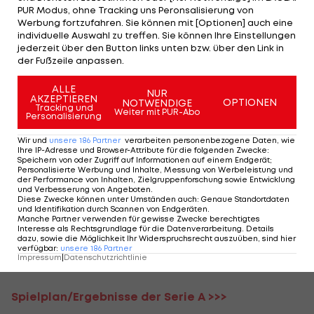
macht hingegen viel Betrieb, verfügt mit
PUR Modus, ohne Tracking uns Peronsalisierung von
Werbung fortzufahren. Sie können mit [Optionen] auch eine
Arnautovic als Solo-Spitze aber nicht über
individuelle Auswahl zu treffen. Sie können Ihre Einstellungen
genügend Durchschlagskraft. Mit dem ersten
jederzeit über den Button links unten bzw. über den Link in
der Fußzeile anpassen.
Juve-Versuch im zweiten Durchgang findet ein
abgefälschter Schuss von Juan Cuadrado den
ALLE
NUR
AKZEPTIEREN
Weg ins Netz zur Vorentscheidung (69.).
OPTIONEN
NOTWENDIGE
Tracking und
Weiter mit PUR-Abo
Personalisierung
Arnautovic spielt in seinem 16. Ligaspiel in Italiens
Wir und
unsere
186
Partner
verarbeiten personenbezogene Daten, wie
höchster Spielklasse durch und hält weiterhin bei
Ihre IP-Adresse und Browser-Attribute für die folgenden Zwecke
:
Speichern von oder Zugriff auf Informationen auf einem Endgerät;
sechs Toren und einem Assist.
Personalisierte Werbung und Inhalte, Messung von Werbeleistung und
der Performance von Inhalten, Zielgruppenforschung sowie Entwicklung
und Verbesserung von Angeboten
.
Juventus (31 Pkt.) rückt damit in der Tabelle auf
Diese Zwecke können unter Umständen auch
:
Genaue Standortdaten
und Identifikation durch Scannen von Endgeräten
.
Rang sechs vor, Bologna (24) ist nach der dritten
Manche Partner verwenden für gewisse Zwecke berechtigtes
Interesse als Rechtsgrundlage für die Datenverarbeitung. Details
Niederlage in Folge Zehnter.
dazu, sowie die Möglichkeit Ihr Widerspruchsrecht auszuüben, sind hier
verfügbar
:
unsere
186
Partner
Impressum
|
Datenschutzrichtlinie
Tabelle der Serie A >>>
Spielplan/Ergebnisse der Serie A >>>