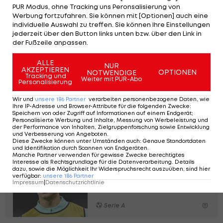
Traineramt beim 19-fachen italienischen Meister.
PUR Modus, ohne Tracking uns Peronsalisierung von
Seine Bilanz dort lautet zwölf Siege, sechs
Werbung fortzufahren. Sie können mit [Optionen] auch eine
individuelle Auswahl zu treffen. Sie können Ihre Einstellungen
Unentschieden und sechs Niederlagen.
jederzeit über den Button links unten bzw. über den Link in
der Fußzeile anpassen.
ALLE
NUR
AKZEPTIEREN
OPTIONEN
NOTWENDIGE
Official Statement: Sérgio
Tracking und
Weiter mit PUR-Abo
Personalisierung
Conceição
#SempreMilan
— AC Milan (@acmilan)
December 30,
Wir und
unsere
186
Partner
verarbeiten personenbezogene Daten, wie
Ihre IP-Adresse und Browser-Attribute für die folgenden Zwecke
:
2024
Speichern von oder Zugriff auf Informationen auf einem Endgerät;
Personalisierte Werbung und Inhalte, Messung von Werbeleistung und
der Performance von Inhalten, Zielgruppenforschung sowie Entwicklung
und Verbesserung von Angeboten
.
Diese Zwecke können unter Umständen auch
:
Genaue Standortdaten
und Identifikation durch Scannen von Endgeräten
.
Manche Partner verwenden für gewisse Zwecke berechtigtes
Interesse als Rechtsgrundlage für die Datenverarbeitung. Details
Bittere Gewissheit: ÖFB-
dazu, sowie die Möglichkeit Ihr Widerspruchsrecht auszuüben, sind hier
Verteidiger erleidet
verfügbar
:
unsere
186
Partner
Impressum
|
Datenschutzrichtlinie
Kreuzbandriss
Serie A