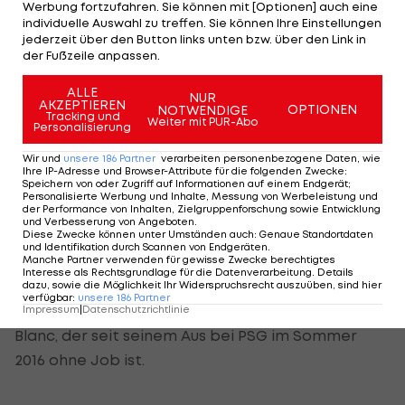
Werbung fortzufahren. Sie können mit [Optionen] auch eine
Ein Quintett wird derzeit als Kandidaten
individuelle Auswahl zu treffen. Sie können Ihre Einstellungen
gehandelt.
jederzeit über den Button links unten bzw. über den Link in
der Fußzeile anpassen.
So sollen die Verantwortlichen der Fiorentina
ALLE
NUR
etwa Niko Kovac am Zettel haben. Der Kroate
AKZEPTIEREN
OPTIONEN
NOTWENDIGE
Tracking und
Weiter mit PUR-Abo
saß bis Anfang November 2019 auf der Bank des
Personalisierung
FC Bayern. Auch der Spanier Unai Emery, der bis
Wir und
unsere
186
Partner
verarbeiten personenbezogene Daten, wie
Ihre IP-Adresse und Browser-Attribute für die folgenden Zwecke
:
Ende November 2019 beim
FC Arsenal
im Amt war,
Speichern von oder Zugriff auf Informationen auf einem Endgerät;
Personalisierte Werbung und Inhalte, Messung von Werbeleistung und
gilt als Möglichkeit.
der Performance von Inhalten, Zielgruppenforschung sowie Entwicklung
und Verbesserung von Angeboten
.
Diese Zwecke können unter Umständen auch
:
Genaue Standortdaten
Zudem beschäftigt sich der Verein aus der
und Identifikation durch Scannen von Endgeräten
.
Manche Partner verwenden für gewisse Zwecke berechtigtes
Toskana mit Tottenhams Ex-Coach Mauricio
Interesse als Rechtsgrundlage für die Datenverarbeitung. Details
Pochettino, mit dem ehemaligen Inter-Trainer
dazu, sowie die Möglichkeit Ihr Widerspruchsrecht auszuüben, sind hier
verfügbar
:
unsere
186
Partner
Luciano Spalletti und mit dem Franzosen Laurent
Impressum
|
Datenschutzrichtlinie
Blanc, der seit seinem Aus bei PSG im Sommer
2016 ohne Job ist.