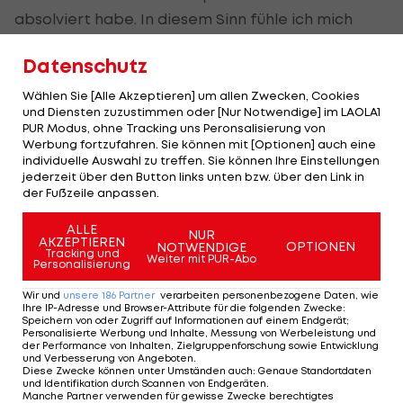
absolviert habe. In diesem Sinn fühle ich mich
nicht mehr wie ein junger Spieler. Ich bin keiner,
Datenschutz
der aus der zweiten Mannschaft hochgezogen
wurde, sondern ich hatte schon Profispiele vor
Wählen Sie [Alle Akzeptieren] um allen Zwecken, Cookies
und Diensten zuzustimmen oder [Nur Notwendige] im LAOLA1
meinem Wechsel. Ich habe bei Sturm fast zwei
PUR Modus, ohne Tracking uns Peronsalisierung von
Jahre durchgespielt. Deshalb bin ich vielleicht
Werbung fortzufahren. Sie können mit [Optionen] auch eine
individuelle Auswahl zu treffen. Sie können Ihre Einstellungen
auch ein bisschen ungeduldiger als ein anderer in
jederzeit über den Button links unten bzw. über den Link in
meinem Alter. Dennoch: Fast ein ganzes Jahr nicht
der Fußzeile anpassen.
zu spielen, war auch eine lehrreiche Erfahrung –
ALLE
NUR
einerseits mental, andererseits körperlich.
AKZEPTIEREN
OPTIONEN
NOTWENDIGE
Tracking und
Weiter mit PUR-Abo
Körperlich musste ich noch mehr machen, als
Personalisierung
wenn ich gespielt habe. Wenn du spielst, bist du in
Wir und
unsere
186
Partner
verarbeiten personenbezogene Daten, wie
deinem Rhythmus drinnen. So musste ich 120
Ihre IP-Adresse und Browser-Attribute für die folgenden Zwecke
:
Speichern von oder Zugriff auf Informationen auf einem Endgerät;
Prozent geben, um wirklich immer auf dem
Personalisierte Werbung und Inhalte, Messung von Werbeleistung und
der Performance von Inhalten, Zielgruppenforschung sowie Entwicklung
Toplevel zu sein. Sicher hätte ich mir gewünscht,
und Verbesserung von Angeboten
.
Diese Zwecke können unter Umständen auch
:
Genaue Standortdaten
dass ich früher mein Debüt gegeben hätte, aber
und Identifikation durch Scannen von Endgeräten
.
Manche Partner verwenden für gewisse Zwecke berechtigtes