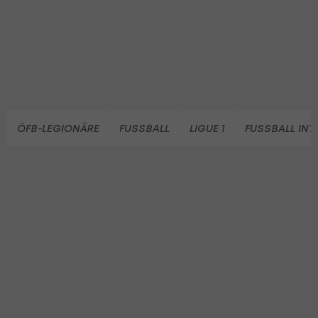
ÖFB-LEGIONÄRE
FUSSBALL
LIGUE 1
FUSSBALL INT