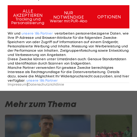
wahrscheinlich. Laut Medienberichten könnte sich
ALLE
dieser aber um eine weitere Woche verzögern.
NUR
AKZEPTIEREN
OPTIONEN
NOTWENDIGE
Tracking und
Die Zeitung "Daily Mail" hatte bereits berichtet,
Weiter mit PUR-Abo
Personalisierung
dass die Saison daher bis zum 22. August
Wir und
unsere
186
Partner
verarbeiten personenbezogene Daten, wie
verlängert werden soll.
Ihre IP-Adresse und Browser-Attribute für die folgenden Zwecke
:
Speichern von oder Zugriff auf Informationen auf einem Endgerät;
Personalisierte Werbung und Inhalte, Messung von Werbeleistung und
der Performance von Inhalten, Zielgruppenforschung sowie Entwicklung
und Verbesserung von Angeboten
.
ADMIRAL Hüttengaudi: Alexander
Der legendäre Du
Diese Zwecke können unter Umständen auch
:
Genaue Standortdaten
Joppich erzielt das Tor der 1. Runde
Wacker Tirol I #Zw
und Identifikation durch Scannen von Endgeräten
.
Manche Partner verwenden für gewisse Zwecke berechtigtes
Hüttengaudi
Zwarakonferenz
Interesse als Rechtsgrundlage für die Datenverarbeitung. Details
dazu, sowie die Möglichkeit Ihr Widerspruchsrecht auszuüben, sind hier
verfügbar
:
unsere
186
Partner
Impressum
|
Datenschutzrichtlinie
Mehr zum Thema