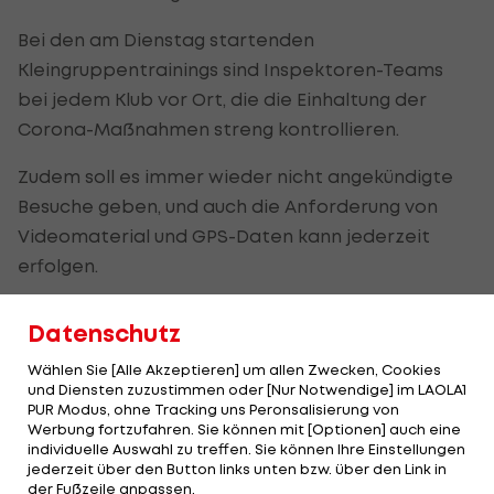
Bei den am Dienstag startenden
Kleingruppentrainings sind Inspektoren-Teams
bei jedem Klub vor Ort, die die Einhaltung der
Corona-Maßnahmen streng kontrollieren.
Zudem soll es immer wieder nicht angekündigte
Besuche geben, und auch die Anforderung von
Videomaterial und GPS-Daten kann jederzeit
erfolgen.
Ziel sei es, auf jedem Trainingsgelände einen
Datenschutz
Kontrolleur zu haben, hieß es vonseiten der Liga. In
Wählen Sie [Alle Akzeptieren] um allen Zwecken, Cookies
Englands Oberhaus dürfen die Klubs ab dieser
und Diensten zuzustimmen oder [Nur Notwendige] im LAOLA1
Woche in Fünfergruppen für maximal 75 Minuten
PUR Modus, ohne Tracking uns Peronsalisierung von
Werbung fortzufahren. Sie können mit [Optionen] auch eine
trainieren.
individuelle Auswahl zu treffen. Sie können Ihre Einstellungen
jederzeit über den Button links unten bzw. über den Link in
Ein Re-Start der Liga am 12. Juni galt bisher als
der Fußzeile anpassen.