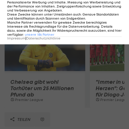
Personalisierte Werbung und Inhalte, Messung von Werbeleistung und
der Performance von Inhalten, Zielgruppenforschung sowie Entwicklung
und Verbesserung von Angeboten
.
Mehr zum Thema
Diese Zwecke können unter Umständen auch
:
Genaue Standortdaten
und Identifikation durch Scannen von Endgeräten
.
Manche Partner verwenden für gewisse Zwecke berechtigtes
Interesse als Rechtsgrundlage für die Datenverarbeitung. Details
dazu, sowie die Möglichkeit Ihr Widerspruchsrecht auszuüben, sind hier
verfügbar
:
unsere
186
Partner
Impressum
|
Datenschutzrichtlinie
Chelsea gibt wohl
"Immer in u
Torhüter um 25 Millionen
Herzen": Ge
Pfund ab
für Diogo Jo
Premier League
Premier League
TEILEN