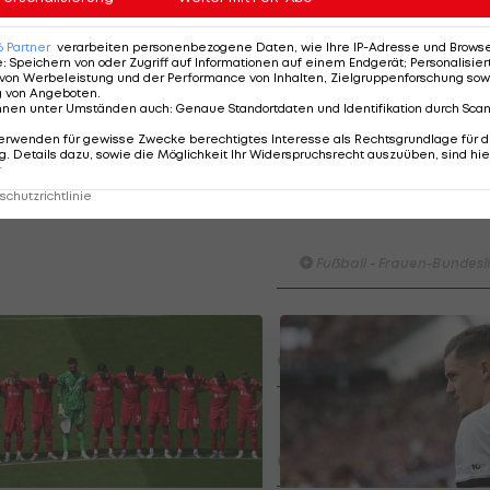
um geplanten Start der neuen Saison am 8. August gen
. Den meisten Klubs fehlen noch neun Spiele, einigen
6
Partner
verarbeiten personenbezogene Daten, wie Ihre IP-Adresse und Browser-
e
:
Speichern von oder Zugriff auf Informationen auf einem Endgerät; Personalisi
von Werbeleistung und der Performance von Inhalten, Zielgruppenforschung sow
g von Angeboten
.
bis zum 30. April. Angestrebt wird ein reguläres Ende d
nnen unter Umständen auch
:
Genaue Standortdaten und Identifikation durch Sca
ahrscheinliche Option.
erwenden für gewisse Zwecke berechtigtes Interesse als Rechtsgrundlage für d
. Details dazu, sowie die Möglichkeit Ihr Widerspruchsrecht auszuüben, sind hie
r
chutzrichtlinie
HIGHLIGHTS: LASK - SK St
Graz
Fußball - Frauen-Bundesl
FC Blau-Weiß Linz - FC Wack
Innsbruck
Fußball - ADMIRAL 2. Liga
Highlights: Blau-Weiß schen
Wacker drei Tore ein
Fußball - ADMIRAL 2. Liga