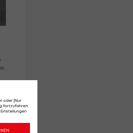
n
as
der
n oder [Nur
 fortzufahren.
 Einstellungen
ONEN