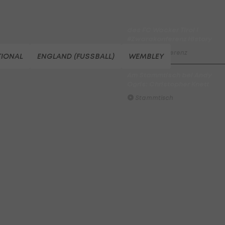
Der legendäre Durchmarsch
des FC Wacker Tirol I
#Zwarakonferenz History
Zwarakonferenz
TIONAL
ENGLAND (FUSSBALL)
WEMBLEY
Am Stammtisch bei Andy
Ogris: Christopher Knett
Stammtisch