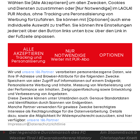
Wählen Sie [Alle Akzeptieren] um allen Zwecken, Cookies
Aleksander Ceferin englischer Meister werden
und Diensten zuzustimmen oder [Nur Notwendige] im LAOLA1
(
HIER nachlesen>>>
).
PUR Modus, ohne Tracking uns Peronsalisierung von
Werbung fortzufahren. Sie können mit [Optionen] auch eine
individuelle Auswahl zu treffen. Sie können Ihre Einstellungen
"Ich sehe kein Szenario, bei dem es nicht auf
jederzeit über den Button links unten bzw. über den Link in
Liverpool hinauslaufen würde", hatte Ceferin
der Fußzeile anpassen.
zuletzt gesagt. Auch der Ex-Salzburger Mane hat
ALLE
NUR
die Hoffnung längst nicht aufgeben. "Ich will das
AKZEPTIEREN
OPTIONEN
NOTWENDIGE
Tracking und
Ding dieses Jahr gewinnen."
Weiter mit PUR-Abo
Personalisierung
Wir und
unsere
186
Partner
verarbeiten personenbezogene Daten, wie
UEFA-Boss
Ihre IP-Adresse und Browser-Attribute für die folgenden Zwecke
:
Speichern von oder Zugriff auf Informationen auf einem Endgerät;
Ceferin:
Personalisierte Werbung und Inhalte, Messung von Werbeleistung und
der Performance von Inhalten, Zielgruppenforschung sowie Entwicklung
Liverpool
und Verbesserung von Angeboten
.
wird
Diese Zwecke können unter Umständen auch
:
Genaue Standortdaten
und Identifikation durch Scannen von Endgeräten
.
Meister
Manche Partner verwenden für gewisse Zwecke berechtigtes
Premier League
Interesse als Rechtsgrundlage für die Datenverarbeitung. Details
dazu, sowie die Möglichkeit Ihr Widerspruchsrecht auszuüben, sind hier
verfügbar
:
unsere
186
Partner
Impressum
|
Datenschutzrichtlinie
Der legendäre Durchmarsch des FC
Am Stammtisch bei
Wacker Tirol I #Zwarakonferenz History
Christopher Knett