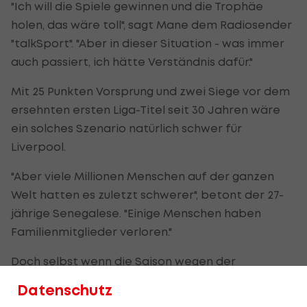
"Ich will die Spiele gewinnen und die Trophäe
holen, das wäre toll", sagt Mane dem Radiosender
"talkSport". "Aber in dieser Situation - was immer
auch passiert, ich hätte Verständnis dafür."
Mit 25 Punkten Vorsprung und zwei Siege vor dem
ersehnten ersten Liga-Titel seit 30 Jahren wäre
ein solches Szenario natürlich schwer für
Liverpool.
"Aber viele Millionen Menschen auf der ganzen
Welt hatten es zuletzt schwerer", betont der 27-
jährige Senegalese. "Einige Menschen haben
Familienmitglieder verloren."
Doch selbst wenn die Saison wegen der
Coronavirus-Krise nicht fortgesetzt werden kann,
Datenschutz
soll Liverpool nach Meinung von UEFA-Präsident