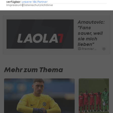
verfügbar
:
unsere
186
Partner
Impressum
|
Datenschutzrichtlinie
Hier geht es zu Teil 1 der Arnautovic-Doku:
Arnautovic:
"Fans
sauer, weil
sie mich
lieben"
Premier League
Mehr zum Thema