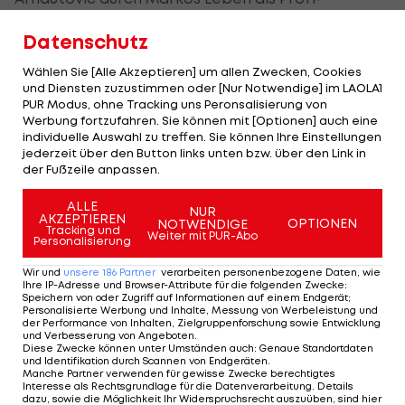
Fußballer meistern muss, erzählt seine Frau im
Datenschutz
Video.
Wählen Sie [Alle Akzeptieren] um allen Zwecken, Cookies
West Ham - Everton, Samstag 30.3., 18:30h LIVE
und Diensten zuzustimmen oder [Nur Notwendige] im LAOLA1
PUR Modus, ohne Tracking uns Peronsalisierung von
auf DAZN
und im
LIVE-Ticker
Werbung fortzufahren. Sie können mit [Optionen] auch eine
individuelle Auswahl zu treffen. Sie können Ihre Einstellungen
jederzeit über den Button links unten bzw. über den Link in
Teil 2 des Arnautovic-Interviews gibt es
der Fußzeile anpassen.
hier im VIDEO:
ALLE
NUR
AKZEPTIEREN
OPTIONEN
NOTWENDIGE
Tracking und
Weiter mit PUR-Abo
Personalisierung
Wir und
unsere
186
Partner
verarbeiten personenbezogene Daten, wie
Ihre IP-Adresse und Browser-Attribute für die folgenden Zwecke
:
Speichern von oder Zugriff auf Informationen auf einem Endgerät;
Personalisierte Werbung und Inhalte, Messung von Werbeleistung und
der Performance von Inhalten, Zielgruppenforschung sowie Entwicklung
und Verbesserung von Angeboten
.
Diese Zwecke können unter Umständen auch
:
Genaue Standortdaten
und Identifikation durch Scannen von Endgeräten
.
Manche Partner verwenden für gewisse Zwecke berechtigtes
Interesse als Rechtsgrundlage für die Datenverarbeitung. Details
dazu, sowie die Möglichkeit Ihr Widerspruchsrecht auszuüben, sind hier